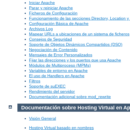
Iniciar Apache
Parar y reiniciar Apache
Ficheros de Configuración
Funcionamiento de las secciones Directory, Location y 
Configuración Básica de Apache
Archivos Log
Mapear URLs a ubicaciones de un sistema de ficheros
Consejos de Seguridad
Soporte de Objetos Dinámicos Compartidos (DSO)
Negociación de Contenido
Mensajes de Error Personalizados
Fijar las direcciones y los puertos que usa Apache
Módulos de Multiproceso (MPMs)
Variables de entorno en Apache
El uso de Handlers en Apache
Filtros
Soporte de suEXEC
Rendimiento del servidor
Documentación adicional sobre mod_rewrite
Documentación sobre Hosting Virtual en A
Visión General
Hosting Virtual basado en nombres