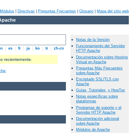
Módulos
|
Directivas
|
Preguntas Frecuentes
|
Glosario
|
Mapa del sitio web
 Apache
Notas de la Versión
Funcionamiento del Servidor
en
|
es
|
fr
|
ja
|
ko
|
tr
|
zh-cn
HTTP Apache
Documentación sobre Hosting
os recientemente.
Virtual en Apache
Preguntas Más Frecuentes
che
.
sobre Apache
Encriptado SSL/TLS con
Apache
Guías, Tutoriales, y HowTos
Notas específicas sobre
plataformas
Programas de soporte y el
Servidor HTTP Apache
Documentación adicional
sobre Apache
Módulos de Apache