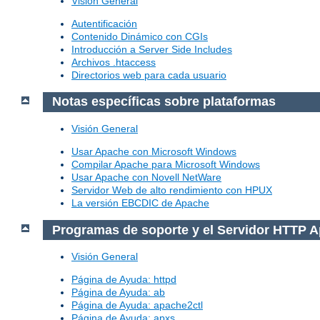
Visión General
Autentificación
Contenido Dinámico con CGIs
Introducción a Server Side Includes
Archivos .htaccess
Directorios web para cada usuario
Notas específicas sobre plataformas
Visión General
Usar Apache con Microsoft Windows
Compilar Apache para Microsoft Windows
Usar Apache con Novell NetWare
Servidor Web de alto rendimiento con HPUX
La versión EBCDIC de Apache
Programas de soporte y el Servidor HTTP 
Visión General
Página de Ayuda: httpd
Página de Ayuda: ab
Página de Ayuda: apache2ctl
Página de Ayuda: apxs