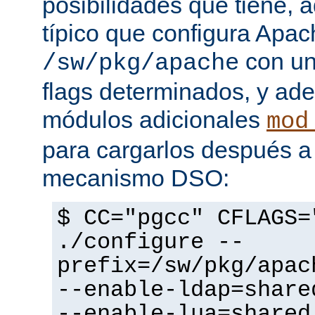
posibilidades que tiene, 
típico que configura Apac
con un
/sw/pkg/apache
flags determinados, y ad
módulos adicionales
mod
para cargarlos después a 
mecanismo DSO:
$ CC="pgcc" CFLAGS=
./configure --
prefix=/sw/pkg/apac
--enable-ldap=share
--enable-lua=shared