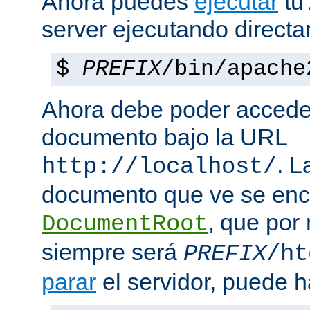
Ahora puedes
ejecutar
tu
server ejecutando direct
$
PREFIX
/bin/apache
Ahora debe poder acceder
documento bajo la URL
. L
http://localhost/
documento que ve se enc
, que por
DocumentRoot
siempre será
PREFIX
/ht
parar
el servidor, puede h