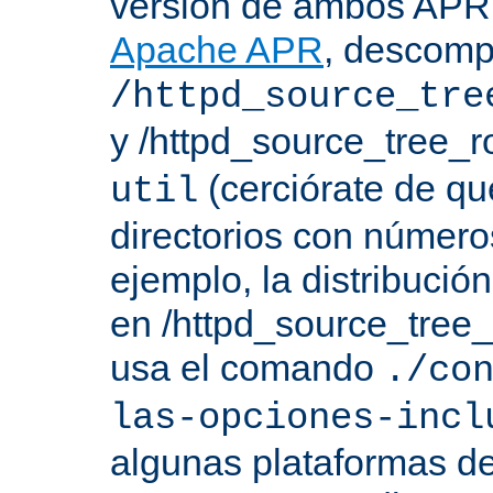
versión de ambos APR 
Apache APR
, descomp
/httpd_source_tre
y /httpd_source_tree_r
(cerciórate de qu
util
directorios con número
ejemplo, la distribuci
en /httpd_source_tree_r
usa el comando
./co
las-opciones-incl
algunas plataformas de