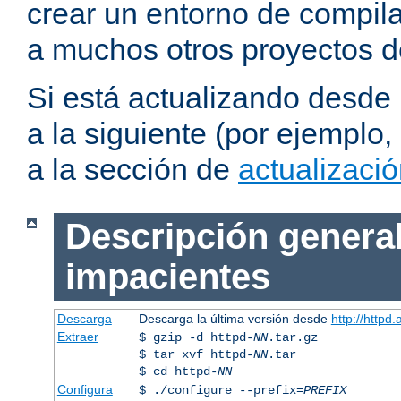
crear un entorno de compil
a muchos otros proyectos d
Si está actualizando desde
a la siguiente (por ejemplo,
a la sección de
actualizaci
Descripción general
impacientes
Descarga
Descarga la última versión desde
http://httpd
Extraer
$ gzip -d httpd-
NN
.tar.gz
$ tar xvf httpd-
NN
.tar
$ cd httpd-
NN
Configura
$ ./configure --prefix=
PREFIX