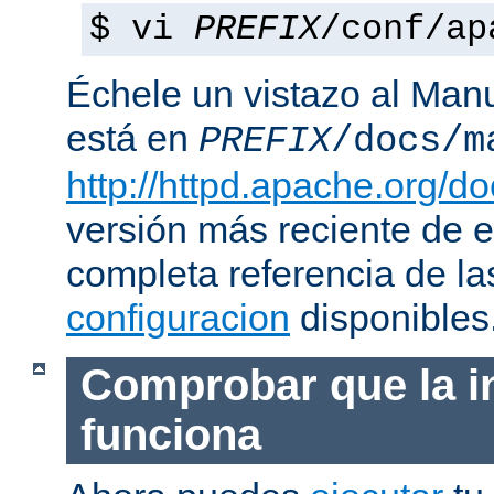
$ vi
PREFIX
/conf/ap
Échele un vistazo al Man
está en
PREFIX
/docs/m
http://httpd.apache.org/do
versión más reciente de 
completa referencia de l
configuracion
disponibles
Comprobar que la i
funciona