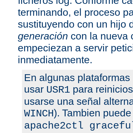
ficheros log. Conforme ca
terminando, el proceso pa
sustituyendo con un hijo
generación
con la nueva 
empeciezan a servir peti
inmediatamente.
En algunas plataformas
usar
para reinicio
USR1
usarse una señal altern
). Tambien puede
WINCH
apache2ctl gracefu