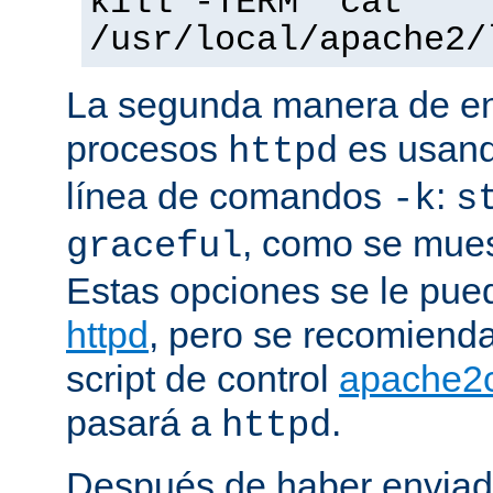
kill -TERM `cat
/usr/local/apache2/
La segunda manera de env
procesos
es usand
httpd
línea de comandos
:
-k
s
, como se mues
graceful
Estas opciones se le pued
httpd
, pero se recomiend
script de control
apache2c
pasará a
.
httpd
Después de haber enviad