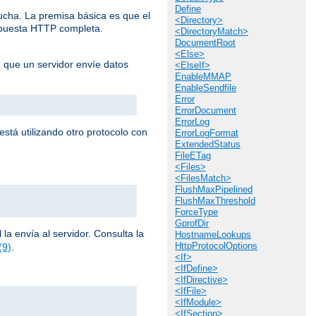
Define
cucha. La premisa básica es que el
<Directory>
espuesta HTTP completa.
<DirectoryMatch>
DocumentRoot
<Else>
n que un servidor envíe datos
<ElseIf>
EnableMMAP
EnableSendfile
Error
ErrorDocument
ErrorLog
stá utilizando otro protocolo con
ErrorLogFormat
ExtendedStatus
FileETag
<Files>
<FilesMatch>
FlushMaxPipelined
FlushMaxThreshold
ForceType
GprofDir
la envía al servidor. Consulta la
HostnameLookups
HttpProtocolOptions
(9)
.
<If>
<IfDefine>
<IfDirective>
<IfFile>
<IfModule>
<IfSection>