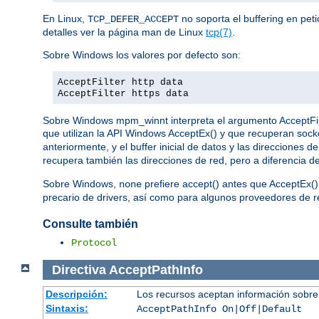
En Linux,
no soporta el buffering en pet
TCP_DEFER_ACCEPT
detalles ver la página man de Linux
tcp(7)
.
Sobre Windows los valores por defecto son:
AcceptFilter http data
AcceptFilter https data
Sobre Windows mpm_winnt interpreta el argumento AcceptFilter
que utilizan la API Windows AcceptEx() y que recuperan sock
anteriormente, y el buffer inicial de datos y las direcciones
recupera también las direcciones de red, pero a diferencia d
Sobre Windows,
prefiere accept() antes que AcceptEx()
none
precario de drivers, así como para algunos proveedores de re
Consulte también
Protocol
Directiva
AcceptPathInfo
Descripción:
Los recursos aceptan información sobre
Sintaxis:
AcceptPathInfo On|Off|Default