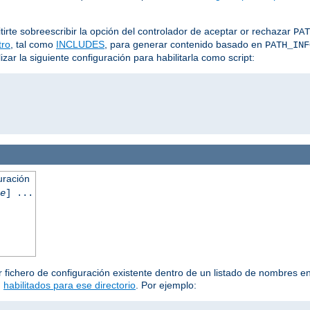
irte sobreescribir la opción del controlador de aceptar or rechazar
PAT
ltro
, tal como
INCLUDES
, para generar contenido basado en
PATH_INF
ar la siguiente configuración para habilitarla como script:
uración
e
] ...
 fichero de configuración existente dentro de un listado de nombres en 
n
habilitados para ese directorio
. Por ejemplo: