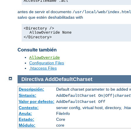
AccessFileName .acl
antes de servir el documento
/usr/local/web/index.html
salvo que estén deshabilitadas with
<Directory />
AllowOverride None
</Directory>
Consulte también
AllowOverride
Configuration Files
.htaccess Files
Directiva
AddDefaultCharset
Descripción:
Default charset parameter to be added 
Sintaxis:
AddDefaultCharset On|Off|
charset
Valor por defecto:
AddDefaultCharset Off
Contexto:
server config, virtual host, directory, .ht
Anula:
FileInfo
Estado:
Core
Módulo:
core