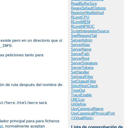
ReadBufferSize
RegexDefaultOptions
RegisterHttpMethod
RLimitCPU
RLimitMEM
RLimitNPROC
ScriptInterpreterSource
SeeRequestTail
ServerAdmin
 existe pero en un directorio que sí
ServerAlias
.
_INFO
ServerName
ServerPath
las peticiones tanto para
ServerRoot
ServerSignature
ServerTokens
SetHandler
SetInputFilter
SetOutputFilter
ación de ruta después del nombre de
StrictHostCheck
TimeOut
TraceEnable
UNCList
será
st/here.html/more
UnDefine
UseCanonicalName
UseCanonicalPhysicalPort
<VirtualHost>
lador principal para para ficheros
er
, normalmente aceptan
Lista de comprobación de