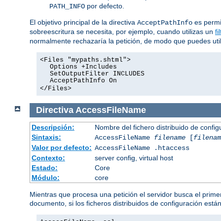
por defecto.
PATH_INFO
El objetivo principal de la directiva
es permit
AcceptPathInfo
sobreescritura se necesita, por ejemplo, cuando utilizas un
fi
normalmente rechazaría la petición, de modo que puedes utiliz
<Files "mypaths.shtml">
Options +Includes
SetOutputFilter INCLUDES
AcceptPathInfo On
</Files>
Directiva
AccessFileName
Descripción:
Nombre del fichero distribuido de config
Sintaxis:
AccessFileName
filename
[
filenam
Valor por defecto:
AccessFileName .htaccess
Contexto:
server config, virtual host
Estado:
Core
Módulo:
core
Mientras que procesa una petición el servidor busca el primer
documento, si los ficheros distribuidos de configuración está