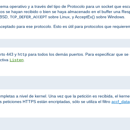
stema operativo y a través del tipo de Protocolo para un socket que es
datos se hayan recibido o bien se haya almacenado en el buffer una R
eBSD,
sobre Linux, y AcceptEx() sobre Windows.
TCP_DEFER_ACCEPT
aceptado para ese protocolo. Esto es útil para protocolos que requiere
rto 443 y
para todos los demás puertos. Para especificar que se e
http
ectiva
.
Listen
letas a nivel de kernel. Una vez que la petición es recibida, el kernel 
 peticiones HTTPS están encriptadas, sólo se utiliza el filtro
accf_data