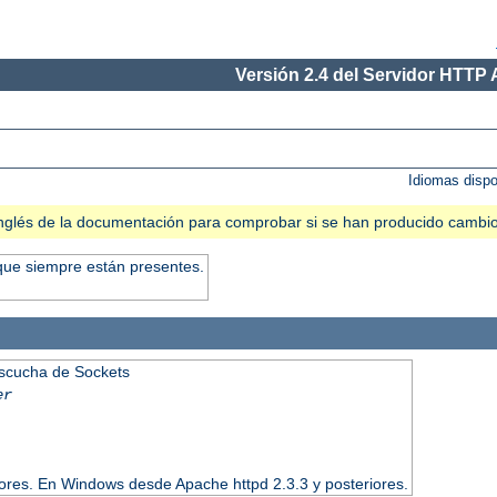
Versión 2.4 del Servidor HTTP
Idiomas disp
n inglés de la documentación para comprobar si se han producido cambi
que siempre están presentes.
Escucha de Sockets
er
iores. En Windows desde Apache httpd 2.3.3 y posteriores.