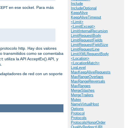
Include
en ese socket. Para más
CEPT
IncludeOptional
KeepAlive
KeepAliveTimeout
<Limit>
<LimitExcept>
LimitInternalRecursion
LimitRequestBody
LimitRequestFields
LimitRequestFieldSize
protocolo http. Hay dos valores
LimitRequestLine
do transmitidos como se comentaba
LimitXMLRequestBody
<Location>
utiliza la API AcceptEx() API, y
ct
<LocationMatch>
s.
LogLevel
MaxKeepAliveRequests
 adaptadores de red con un soporte
MaxRangeOverlaps
MaxRangeReversals
MaxRanges
MergeSlashes
MergeTrailers
Mutex
NameVirtualHost
Options
Protocol
Protocols
ProtocolsHonorOrder
QualifyRedirectURL