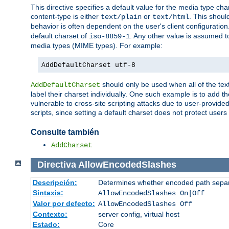
This directive specifies a default value for the media type c
content-type is either
or
. This shoul
text/plain
text/html
behavior is often dependent on the user's client configuration.
default charset of
. Any other value is assumed 
iso-8859-1
media types (MIME types). For example:
AddDefaultCharset utf-8
should only be used when all of the text
AddDefaultCharset
label their charset individually. One such example is to add 
vulnerable to cross-site scripting attacks due to user-provided 
scripts, since setting a default charset does not protect user
Consulte también
AddCharset
Directiva
AllowEncodedSlashes
Descripción:
Determines whether encoded path separ
Sintaxis:
AllowEncodedSlashes On|Off
Valor por defecto:
AllowEncodedSlashes Off
Contexto:
server config, virtual host
Estado:
Core