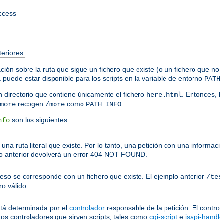
access
teriores
ación sobre la ruta que sigue un fichero que existe (o un fichero que no
puede estar disponible para los scripts en la variable de entorno
PATH
 directorio que contiene únicamente el fichero
. Entonces, 
here.html
recogen
como
.
more
/more
PATH_INFO
son los siguientes:
nfo
una ruta literal que existe. Por lo tanto, una petición con una inform
o anterior devolverá un error 404 NOT FOUND.
ceso se corresponde con un fichero que existe. El ejemplo anterior
/te
o válido.
stá determinada por el
controlador
responsable de la petición. El contro
Los controladores que sirven scripts, tales como
cgi-script
e
isapi-handl