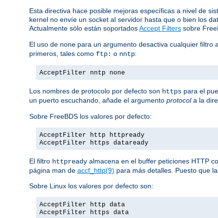
Esta directiva hace posible mejoras específicas a nivel de si
kernel no envíe un socket al servidor hasta que o bien los 
Actualmente sólo están soportados
Accept Filters
sobre Fre
El uso de
para un argumento desactiva cualquier filtro 
none
primeros, tales como
o
:
ftp:
nntp
AcceptFilter nntp none
Los nombres de protocolo por defecto son
para el pue
https
un puerto escuchando, añade el argumento
protocol
a la dir
Sobre FreeBDS los valores por defecto:
AcceptFilter http httpready
AcceptFilter https dataready
El filtro
almacena en el buffer peticiones HTTP comp
httpready
página man de
accf_http(9)
para más detalles. Puesto que las
Sobre Linux los valores por defecto son:
AcceptFilter http data
AcceptFilter https data