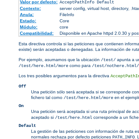
Valor por defecto:
AcceptPathInfo Default
Contexto:
server config, virtual host, directory, .ht
Anula:
FileInfo
Estado:
Core
Módulo:
core
Compatibilidad:
Disponible en Apache httpd 2.0.30 y pos
Esta directiva controla si las peticiones que contienen inform
existe) serán aceptadas o denegadas. La información de ruta 
Por ejemplo, asumamos que la ubicación
apunta a un
/test/
como para
/test/here.html/more
/test/nothere.html/
Los tres posibles argumentos para la directiva
AcceptPathI
Off
Una petición sólo será aceptada si se corresponde con 
fichero tal como
en el ejempl
/test/here.html/more
On
Una petición será aceptada si una ruta principal de ac
aceptado si
corresponde a un ficher
/test/here.html
Default
La gestión de las peticiones con información de ruta e
normales rechaza por defecto peticiones
. 
PATH_INFO