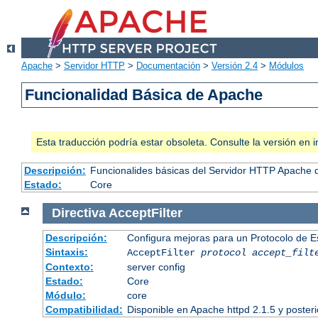
Apache
>
Servidor HTTP
>
Documentación
>
Versión 2.4
>
Módulos
Funcionalidad Básica de Apache
Esta traducción podría estar obsoleta. Consulte la versión e
Descripción:
Funcionalides básicas del Servidor HTTP Apache 
Estado:
Core
Directiva
AcceptFilter
Descripción:
Configura mejoras para un Protocolo de 
Sintaxis:
AcceptFilter
protocol
accept_filt
Contexto:
server config
Estado:
Core
Módulo:
core
Compatibilidad:
Disponible en Apache httpd 2.1.5 y poster