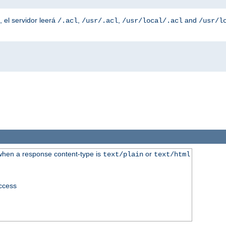
, el servidor leerá
,
,
and
/.acl
/usr/.acl
/usr/local/.acl
/usr/l
when a response content-type is
or
text/plain
text/html
access