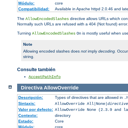
Módulo:
core
Compatibilidad:
Available in Apache httpd 2.0.46 and lat
The
directive allows URLs which con
AllowEncodedSlashes
Normally such URLs are refused with a 404 (Not found) error
Turning
is mostly useful when use
AllowEncodedSlashes
On
Note
Allowing encoded slashes does
not
imply
decoding
. Occu
string.
Consulte también
AcceptPathInfo
Directiva
AllowOverride
Descripción:
Types of directives that are allowed in
.
Sintaxis:
AllowOverride All|None|
directive
Valor por defecto:
AllowOverride None (2.3.9 and la
Contexto:
directory
Estado:
Core
Módulo:
core