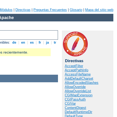
Módulos
|
Directivas
|
Preguntas Frecuentes
|
Glosario
|
Mapa del sitio web
 Apache
onibles:
de
|
en
|
es
|
fr
|
ja
|
tr
os recientemente.
Directivas
AcceptFilter
AcceptPathInfo
AccessFileName
AddDefaultCharset
AllowEncodedSlashes
AllowOverride
AllowOverrideList
CGIMapExtension
CGIPassAuth
CGIVar
ContentDigest
DefaultRuntimeDir
DefaultType