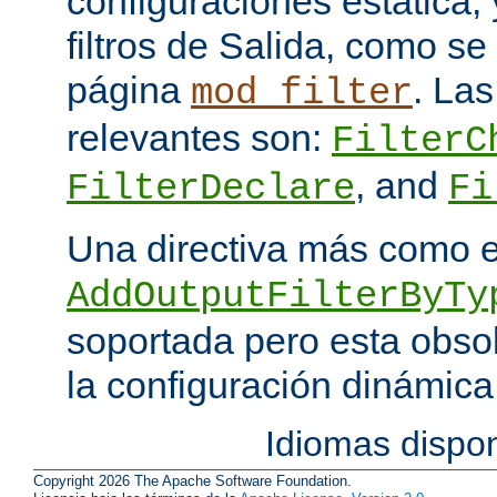
configuraciones estática, 
filtros de Salida, como se
página
. Las
mod_filter
relevantes son:
FilterC
, and
FilterDeclare
Fi
Una directiva más como 
AddOutputFilterByTy
soportada pero esta obso
la configuración dinámica
Idiomas dispo
Copyright 2026 The Apache Software Foundation.