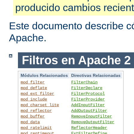
producido cambios recien
Este documento describe có
Apache.
Filtros en Apache 2
Módulos Relacionados
Directivas Relacionadas
mod_filter
FilterChain
mod_deflate
FilterDeclare
mod_ext_filter
FilterProtocol
mod_include
FilterProvider
mod_charset_lite
AddInputFilter
mod_reflector
AddOutputFilter
mod_buffer
RemoveInputFilter
mod_data
RemoveOutputFilter
mod_ratelimit
ReflectorHeader
mod_reqtimeout
ExtFilterDefine