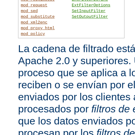
mod_request
ExtFilterOptions
mod_sed
SetInputFilter
mod_substitute
SetOutputFilter
mod_xml2enc
mod_proxy_html
mod_policy
La cadena de filtrado est
Apache 2.0 y superiores
proceso que se aplica a l
reciben o se envían por el
enviados por los clientes 
procesados por
filtros de
que los datos enviados po
procesan por los
filtros d