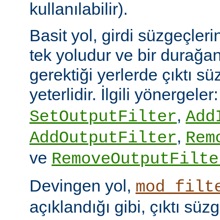
kullanılabilir).
Basit yol, girdi süzgeçler
tek yoludur ve bir durağan
gerektiği yerlerde çıktı sü
yeterlidir. İlgili yönergeler
,
SetOutputFilter
Add
,
AddOutputFilter
Rem
ve
RemoveOutputFilte
Devingen yol,
mod_filt
açıklandığı gibi, çıktı sü