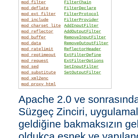
mod_filter
FilterChain
mod_deflate
FilterDeclare
mod_ext_filter
FilterProtocol
mod_include
FilterProvider
mod_charset_lite
AddInputFilter
mod_reflector
AddOutputFilter
mod_buffer
RemoveInputFilter
mod_data
RemoveOutputFilter
mod_ratelimit
ReflectorHeader
mod_reqtimeout
ExtFilterDefine
mod_request
ExtFilterOptions
mod_sed
SetInputFilter
mod_substitute
SetOutputFilter
mod_xml2enc
mod_proxy_html
Apache 2.0 ve sonrasınd
Süzgeç Zinciri, uygulama
geldiğine bakmaksızın gel
oldukça esnek ve yapılandı