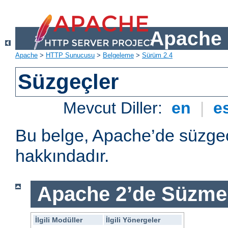
Apache 
Apache
>
HTTP Sunucusu
>
Belgeleme
>
Sürüm 2.4
Süzgeçler
Mevcut Diller:
en
|
e
Bu belge, Apache’de süzgeç
hakkındadır.
Apache 2’de Süzme 
İlgili Modüller
İlgili Yönergeler