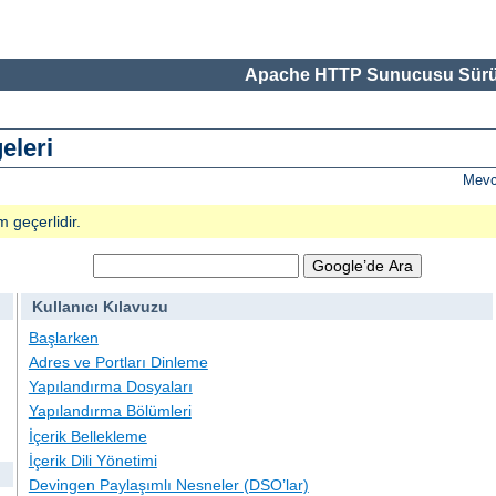
Apache HTTP Sunucusu Sürü
eleri
Mevc
m geçerlidir.
Kullanıcı Kılavuzu
Başlarken
Adres ve Portları Dinleme
Yapılandırma Dosyaları
Yapılandırma Bölümleri
İçerik Bellekleme
İçerik Dili Yönetimi
Devingen Paylaşımlı Nesneler (DSO’lar)