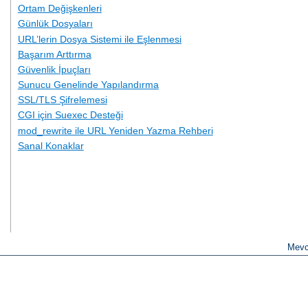
Ortam Değişkenleri
Günlük Dosyaları
URL’lerin Dosya Sistemi ile Eşlenmesi
Başarım Arttırma
Güvenlik İpuçları
Sunucu Genelinde Yapılandırma
SSL/TLS Şifrelemesi
CGI için Suexec Desteği
mod_rewrite ile URL Yeniden Yazma Rehberi
Sanal Konaklar
Mevc