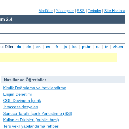
Modüller
|
Yönergeler
|
SSS
|
Terimler
|
Site Haritası
m 2.4
ut Diller:
da
|
de
|
en
|
es
|
fr
|
ja
|
ko
|
pt-br
|
ru
|
tr
|
zh-cn
Nasıllar ve Öğreticiler
Kimlik Doğrulama ve Yetkilendirme
Erişim Denetimi
CGI: Devingen İçerik
.htaccess dosyaları
Sunucu Taraflı İçerik Yerleştirme (SSI)
Kullanıcı Dizinleri (public_html)
Ters vekil yapılandırma rehberi