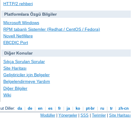
HTTP/2 rehberi
Platformlara Özgü Bilgiler
Microsoft Windows
RPM tabanlı Sistemler (Redhat / CentOS / Fedora)
Novell NetWare
EBCDIC Port
Diğer Konular
Sıkça Sorulan Sorular
Site Haritası
Geliştiriciler için Belgeler
Belgelendirmeye Yardım
Diğer Bilgiler
Wiki
ut Diller:
da
|
de
|
en
|
es
|
fr
|
ja
|
ko
|
pt-br
|
ru
|
tr
|
zh-cn
Modüller
|
Yönergeler
|
SSS
|
Terimler
|
Site Haritası