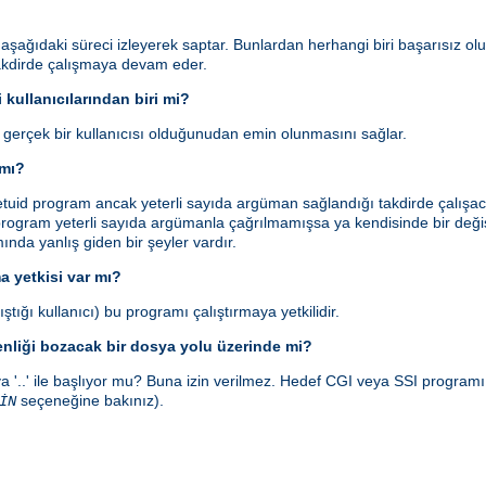
ı aşağıdaki süreci izleyerek saptar. Bunlardan herhangi biri başarısız ol
takdirde çalışmaya devam eder.
 kullanıcılarından biri mi?
n gerçek bir kullanıcısı olduğunudan emin olunmasını sağlar.
 mı?
id program ancak yeterli sayıda argüman sağlandığı takdirde çalışaca
rogram yeterli sayıda argümanla çağrılmamışsa ya kendisinde bir değişi
smında yanlış giden bir şeyler vardır.
a yetkisi var mı?
ştığı kullanıcı) bu programı çalıştırmaya yetkilidir.
enliği bozacak bir dosya yolu üzerinde mi?
a '..' ile başlıyor mu? Buna izin verilmez. Hedef CGI veya SSI program
seçeneğine bakınız).
İN