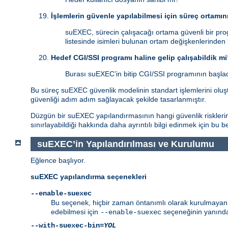
İşlemlerin güvenle yapılabilmesi için süreç ortamın
suEXEC, sürecin çalışacağı ortama güvenli bir pro
listesinde isimleri bulunan ortam değişkenlerinden
Hedef CGI/SSI programı haline gelip çalışabildik m
Burası suEXEC’in bitip CGI/SSI programının başladı
Bu süreç suEXEC güvenlik modelinin standart işlemlerini oluştu
güvenliği adım adım sağlayacak şekilde tasarlanmıştır.
Düzgün bir suEXEC yapılandırmasının hangi güvenlik risklerind
sınırlayabildiği hakkında daha ayrıntılı bilgi edinmek için bu 
suEXEC’in Yapılandırılması ve Kurulumu
Eğlence başlıyor.
suEXEC yapılandırma seçenekleri
--enable-suexec
Bu seçenek, hiçbir zaman öntanımlı olarak kurulmayan ve
edebilmesi için
seçeneğinin yanında
--enable-suexec
--with-suexec-bin=
YOL