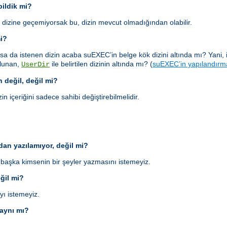
ildik mi?
 dizine geçemiyorsak bu, dizin mevcut olmadığından olabilir.
mi?
sa da istenen dizin acaba suEXEC’in belge kök dizini altında mı? Yani, 
bulunan,
ile belirtilen dizinin altında mı? (
suEXEC’in yapılandırm
UserDir
n değil, değil mi?
in içeriğini sadece sahibi değiştirebilmelidir.
an yazılamıyor, değil mi?
aşka kimsenin bir şeyler yazmasını istemeyiz.
eğil mi?
yı istemeyiz.
 aynı mı?