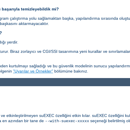
ı başarıyla temizleyebildik mi?
gram çalıştırma yolu sağlamaktan başka, yapılandırma sırasında oluştu
 başkasını aktarmayacaktır.
i?
ğı yerdir.
rur. Biraz zorlayıcı ve CGI/SSI tasarımına yeni kurallar ve sınırlamala
en kurtulmayı sağladığı ve bu güvenlik modelinin sunucu yapılandırmasıy
belgenin
"Uyarılar ve Örnekler"
bölümüne bakınız.
 etkinleştirilmeyen suEXEC özelliğini etkin kılar. suEXEC özelliğini ku
 en azından bir tane de
seçeneği belirtilmiş ol
--with-suexec-xxxxx