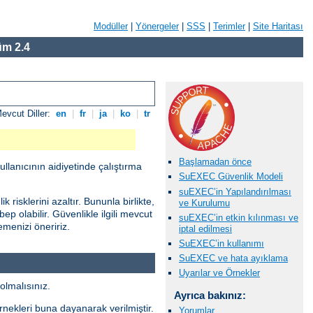
Modüller
|
Yönergeler
|
SSS
|
Terimler
|
Site Haritası
m 2.4
evcut Diller:
en
|
fr
|
ja
|
ko
|
tr
Başlamadan önce
ullanıcının aidiyetinde çalıştırma
SuEXEC Güvenlik Modeli
suEXEC’in Yapılandırılması
risklerini azaltır. Bununla birlikte,
ve Kurulumu
ep olabilir. Güvenlikle ilgili mevcut
suEXEC’in etkin kılınması ve
menizi öneririz.
iptal edilmesi
SuEXEC’in kullanımı
SuEXEC ve hata ayıklama
Uyarılar ve Örnekler
olmalısınız.
Ayrıca bakınız:
örnekleri buna dayanarak verilmiştir.
Yorumlar