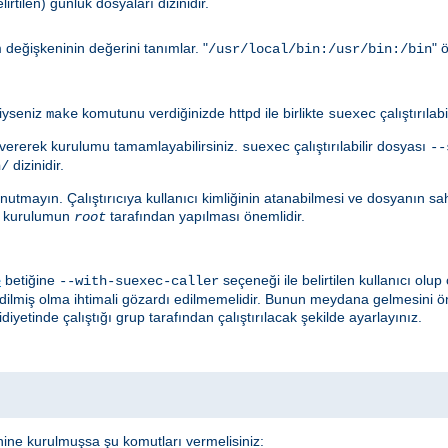
irtilen) günlük dosyaları dizinidir.
değişkeninin değerini tanımlar. "
" 
/usr/local/bin:/usr/bin:/bin
diyseniz
komutunu verdiğinizde httpd ile birlikte
çalıştırılab
make
suexec
ererek kurulumu tamamlayabilirsiniz.
çalıştırılabilir dosyası
suexec
--
dizinidir.
n/
utmayın. Çalıştırıcıya kullanıcı kimliğinin atanabilmesi ve dosyanın sahib
çin kurulumun
tarafından yapılması önemlidir.
root
betiğine
seçeneği ile belirtilen kullanıcı ol
e
--with-suexec-caller
edilmiş olma ihtimali gözardı edilmemelidir. Bunun meydana gelmesini ö
diyetinde çalıştığı grup tarafından çalıştırılacak şekilde ayarlayınız.
nine kurulmuşsa şu komutları vermelisiniz: