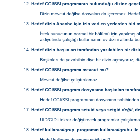
Hedef CGI/SSI programının bulunduğu dizine geçeb
Dizin mevcut değilse dosyaları da içeremez. Hedef
Hedef dizin Apache için izin verilen yerlerden biri 
İstek sunucunun normal bir bölümü için yapılmış ol
aidiyetinde çalıştığı kullanıcının ev dizini altında 
Hedef dizin başkaları tarafından yazılabilen bir dizi
Başkaları da yazabilsin diye bir dizin açmıyoruz; diz
Hedef CGI/SSI programı mevcut mu?
Mevcut değilse çalıştırılamaz.
Hedef CGI/SSI program dosyasına başkaları tarafınd
Hedef CGI/SSI programının dosyasına sahibinden b
Hedef CGI/SSI program setuid veya setgid
değil
, d
UID/GID‘i tekrar değiştirecek programlar çalıştırma
Hedef kullanıcı/grup, programın kullanıcı/grubu ile
Hedef kullanıcı dosyanın sahibi mi?