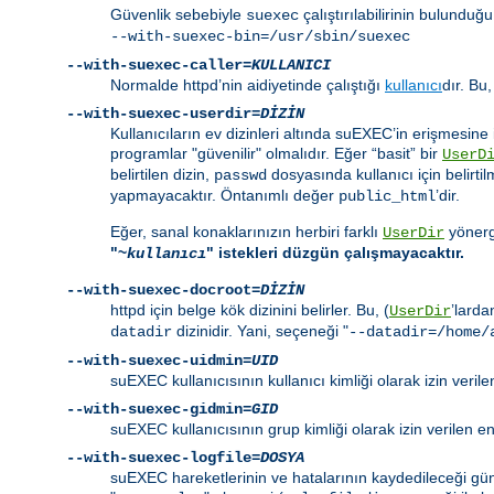
Güvenlik sebebiyle
çalıştırılabilirinin bulunduğ
suexec
--with-suexec-bin=/usr/sbin/suexec
--with-suexec-caller=
KULLANICI
Normalde httpd’nin aidiyetinde çalıştığı
kullanıcı
dır. Bu,
--with-suexec-userdir=
DİZİN
Kullanıcıların ev dizinleri altında suEXEC’in erişmesine i
programlar "güvenilir" olmalıdır. Eğer “basit” bir
UserD
belirtilen dizin,
dosyasında kullanıcı için belirtil
passwd
yapmayacaktır. Öntanımlı değer
’dir.
public_html
Eğer, sanal konaklarınızın herbiri farklı
yönerge
UserDir
"~
" istekleri düzgün çalışmayacaktır.
kullanıcı
--with-suexec-docroot=
DİZİN
httpd için belge kök dizinini belirler. Bu, (
’larda
UserDir
dizinidir. Yani, seçeneği "
datadir
--datadir=/home/
--with-suexec-uidmin=
UID
suEXEC kullanıcısının kullanıcı kimliği olarak izin veri
--with-suexec-gidmin=
GID
suEXEC kullanıcısının grup kimliği olarak izin verilen 
--with-suexec-logfile=
DOSYA
suEXEC hareketlerinin ve hatalarının kaydedileceği günl