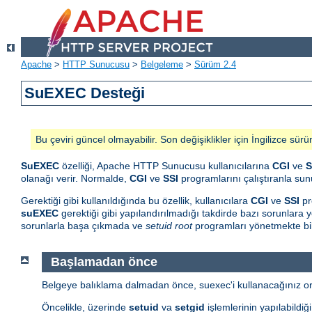
Apache
>
HTTP Sunucusu
>
Belgeleme
>
Sürüm 2.4
SuEXEC Desteği
Bu çeviri güncel olmayabilir. Son değişiklikler için İngilizce sürü
SuEXEC
özelliği, Apache HTTP Sunucusu kullanıcılarına
CGI
ve
S
olanağı verir. Normalde,
CGI
ve
SSI
programlarını çalıştıranla sunu
Gerektiği gibi kullanıldığında bu özellik, kullanıcılara
CGI
ve
SSI
pr
suEXEC
gerektiği gibi yapılandırılmadığı takdirde bazı sorunlara yo
sorunlarla başa çıkmada ve
setuid root
programları yönetmekte bil
Başlamadan önce
Belgeye balıklama dalmadan önce, suexec'i kullanacağınız orta
Öncelikle, üzerinde
setuid
va
setgid
işlemlerinin yapılabildiğ