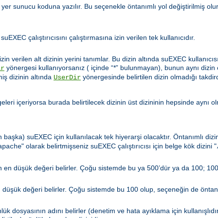
u yer sunucu koduna yazılır. Bu seçenekle öntanımlı yol değiştirilmiş olu
 suEXEC çalıştırıcısını çalıştırmasına izin verilen tek kullanıcıdır.
zin verilen alt dizinin yerini tanımlar. Bu dizin altında suEXEC kullanıcıs
yönergesi kullanıyorsanız ( içinde “*” bulunmayan), bunun aynı dizin
ir
miş dizinin altında
yönergesinde belirtilen dizin olmadığı takdir
UserDir
leri içeriyorsa burada belirtilecek dizinin üst dizininin hepsinde aynı o
n başka) suEXEC için kullanılacak tek hiyerarşi olacaktır. Öntanımlı diz
" olarak belirtmişseniz suEXEC çalıştırıcısı için belge kök dizini "
apache
len en düşük değeri belirler. Çoğu sistemde bu ya 500’dür ya da 100; 100
en düşük değeri belirler. Çoğu sistemde bu 100 olup, seçeneğin de öntanı
ük dosyasının adını belirler (denetim ve hata ayıklama için kullanışlıdı