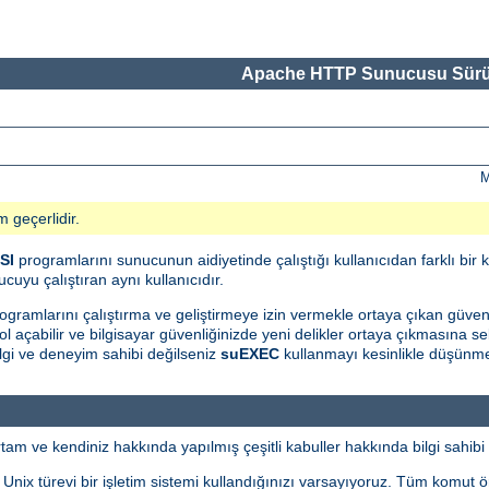
Apache HTTP Sunucusu Sürü
M
m geçerlidir.
SI
programlarını sunucunun aidiyetinde çalıştığı kullanıcıdan farklı bir k
cuyu çalıştıran aynı kullanıcıdır.
ogramlarını çalıştırma ve geliştirmeye izin vermekle ortaya çıkan güvenlik 
l açabilir ve bilgisayar güvenliğinizde yeni delikler ortaya çıkmasına seb
gi ve deneyim sahibi değilseniz
suEXEC
kullanmayı kesinlikle düşünme
m ve kendiniz hakkında yapılmış çeşitli kabuller hakkında bilgi sahibi 
i Unix türevi bir işletim sistemi kullandığınızı varsayıyoruz. Tüm komut 