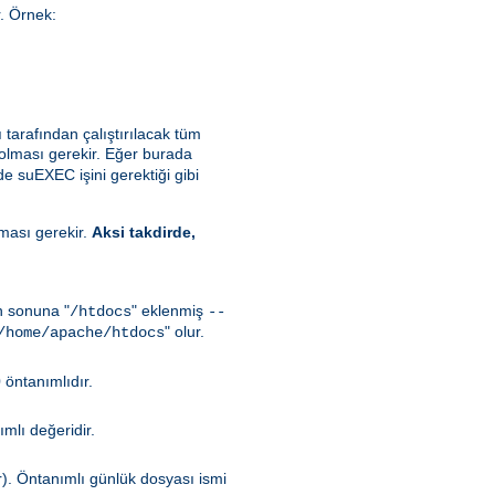
r. Örnek:
ı tarafından çalıştırılacak tüm
 olması gerekir. Eğer burada
de suEXEC işini gerektiği gibi
lması gerekir.
Aksi takdirde,
in sonuna "
" eklenmiş
/htdocs
--
" olur.
/home/apache/htdocs
 öntanımlıdır.
mlı değeridir.
r). Öntanımlı günlük dosyası ismi