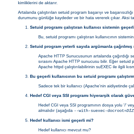
kimliklerini de aktarır.
Artalanda çalıştırılan setuid program başarıyı ve başarısızlığ
durumunu günlüğe kaydeder ve bir hata vererek çıkar. Aksi 
Setuid programı çalıştıran kullanıcı sistemin geçerli
Bu, setuid programı çalıştıran kullanıcının sistemi
Setuid program yeterli sayıda argümanla çağrılmış
Apache HTTP Sunucusunun artalanda çağırdığı setu
sırasını Apache HTTP sunucusu bilir. Eğer setuid p
Apache httpd çalıştırılabilirinin suEXEC ile ilgili kı
Bu geçerli kullanıcının bu setuid programı çalıştırm
Sadece tek bir kullanıcı (Apache’nin aidiyetinde çalı
Hedef CGI veya SSI programı hiyerarşik olarak güv
Hedef CGI veya SSI programının dosya yolu '/' vey
almalıdır (aşağıda
--with-suexec-docroot=
DİZ
Hedef kullanıcı ismi geçerli mi?
Hedef kullanıcı mevcut mu?