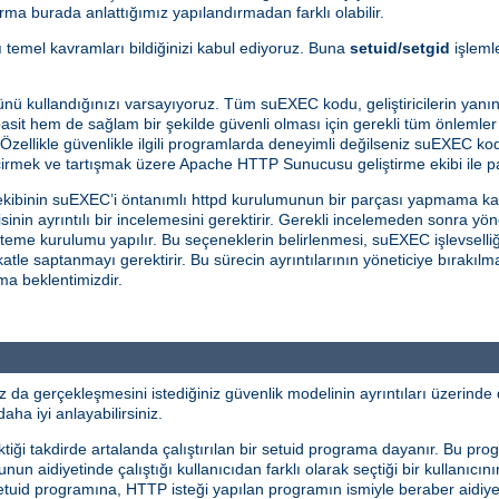
ma burada anlattığımız yapılandırmadan farklı olabilir.
bazı temel kavramları bildiğinizi kabul ediyoruz. Buna
setuid/setgid
işlemle
nü kullandığınızı varsayıyoruz. Tüm suEXEC kodu, geliştiricilerin yanın
sit hem de sağlam bir şekilde güvenli olması için gerekli tüm önlemler 
 Özellikle güvenlikle ilgili programlarda deneyimli değilseniz suEXEC kod
çirmek ve tartışmak üzere Apache HTTP Sunucusu geliştirme ekibi ile pa
kibinin suEXEC’i öntanımlı httpd kurulumunun bir parçası yapmama ka
in ayrıntılı bir incelemesini gerektirir. Gerekli incelemeden sonra yö
steme kurulumu yapılır. Bu seçeneklerin belirlenmesi, suEXEC işlevselliğ
ikkatle saptanmayı gerektirir. Bu sürecin ayrıntılarının yöneticiye bıra
ama beklentimizdir.
a gerçekleşmesini istediğiniz güvenlik modelinin ayrıntıları üzerinde 
aha iyi anlayabilirsiniz.
ği takdirde artalanda çalıştırılan bir setuid programa dayanır. Bu prog
n aidiyetinde çalıştığı kullanıcıdan farklı olarak seçtiği bir kullanıcını
 setuid programına, HTTP isteği yapılan programın ismiyle beraber aidiye