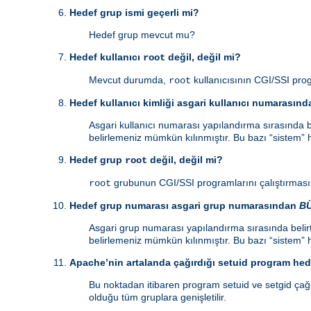
Hedef grup ismi geçerli mi?
Hedef grup mevcut mu?
Hedef kullanıcı
değil, değil mi?
root
Mevcut durumda,
kullanıcısının CGI/SSI prog
root
Hedef kullanıcı kimliği asgari kullanıcı numarasın
Asgari kullanıcı numarası yapılandırma sırasında be
belirlemeniz mümkün kılınmıştır. Bu bazı “sistem” h
Hedef grup
değil, değil mi?
root
grubunun CGI/SSI programlarını çalıştırmasın
root
Hedef grup numarası asgari grup numarasından
B
Asgari grup numarası yapılandırma sırasında belirt
belirlemeniz mümkün kılınmıştır. Bu bazı “sistem” h
Apache’nin artalanda çağırdığı setuid program hede
Bu noktadan itibaren program setuid ve setgid çağrı
olduğu tüm gruplara genişletilir.