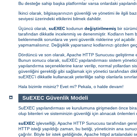
Bu desteğe sahip başka platformlar varsa onlardaki yapılandır
İkinci olarak, bilgisayarınızın güvenliği ve yönetimi ile ilgili 
seviyesi üzerindeki etkilerini bilmek dahildir.
Üçüncü olarak,
suEXEC
kodunun
değiştirilmemiş
bir sürümü
tarafından dikkatle incelenmiş ve denenmiştir. Kodların hem ba
beklenmedik sorunlara ve yeni güvenlik risklerine yol açabilir.
yapmamalısınız. Değişiklik yaparsanız kodlarınızı gözden ge
Dördüncü ve son olarak, Apache HTTP Sunucusu geliştirme e
Bunun sonucu olarak, suEXEC yapılandırması sistem yöneticisin
yapılandırma seçeneklerine karar verilip, normal yollardan si
güvenliğini gerektiği gibi sağlamak için yönetici tarafından d
suEXEC’i dikkatle kullanacak yeterliliğe sahip olanlarla sınırl
Hala bizimle misiniz? Evet mi? Pekala, o halde devam!
SuEXEC Güvenlik Modeli
SuEXEC yapılandırması ve kurulumuna girişmeden önce biraz d
olup bitenleri ve sisteminizin güvenliği için alınacak önlemleri d
suEXEC
işlevselliği, Apache HTTP Sunucusu tarafından gerekti
HTTP isteği yapıldığı zaman, bu betiği, yöneticinin ana sunucunu
çağrılır. Böyle bir istek geldiğinde, Apache httpd artalandaki