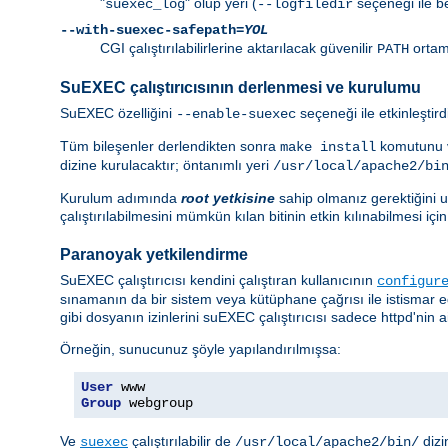
"
" olup yeri (
seçeneği ile bel
suexec_log
--logfiledir
--with-suexec-safepath=
YOL
CGI çalıştırılabilirlerine aktarılacak güvenilir
ortam 
PATH
SuEXEC çalıştırıcısının derlenmesi ve kurulumu
SuEXEC özelliğini
seçeneği ile etkinleştir
--enable-suexec
Tüm bileşenler derlendikten sonra
komutunu v
make install
dizine kurulacaktır; öntanımlı yeri
/usr/local/apache2/bi
Kurulum adımında
root yetkisine
sahip olmanız gerektiğini un
çalıştırılabilmesini mümkün kılan bitinin etkin kılınabilmesi i
Paranoyak yetkilendirme
SuEXEC çalıştırıcısı kendini çalıştıran kullanıcının
configur
sınamanın da bir sistem veya kütüphane çağrısı ile istismar 
gibi dosyanın izinlerini suEXEC çalıştırıcısı sadece httpd'nin ai
Örneğin, sunucunuz şöyle yapılandırılmışsa:
User
Group
 webgroup
Ve
çalıştırılabilir de
dizi
suexec
/usr/local/apache2/bin/