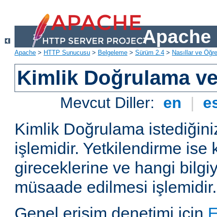
Apache 
Apache
>
HTTP Sunucusu
>
Belgeleme
>
Sürüm 2.4
>
Nasıllar ve Öğret
Kimlik Doğrulama ve
Mevcut Diller:
en
|
e
Kimlik Doğrulama istediğiniz
işlemidir. Yetkilendirme ise 
gireceklerine ve hangi bilgi
müsaade edilmesi işlemidir.
Genel erişim denetimi için
E