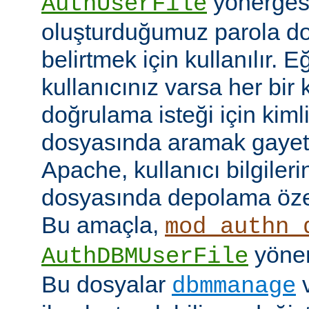
yönerges
AuthUserFile
oluşturduğumuz parola do
belirtmek için kullanılır. 
kullanıcınız varsa her bir 
doğrulama isteği için kimlik
dosyasında aramak gayet 
Apache, kullanıcı bilgilerin
dosyasında depolama özell
Bu amaçla,
mod_authn_
yönerg
AuthDBMUserFile
Bu dosyalar
dbmmanage