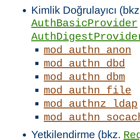
Kimlik Doğrulayıcı (bkz
AuthBasicProvider
AuthDigestProvide
mod_authn_anon
mod_authn_dbd
mod_authn_dbm
mod_authn_file
mod_authnz_ldap
mod_authn_socac
Yetkilendirme (bkz.
Re