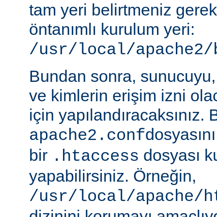
tam yeri belirtmeniz gere
öntanımlı kurulum yeri:
/usr/local/apache2/
Bundan sonra, sunucuyu, 
ve kimlerin erişim izni ol
için yapılandıracaksınız. 
dosyasını
apache2.conf
bir
dosyası k
.htaccess
yapabilirsiniz. Örneğin,
/usr/local/apache/h
dizinini korumayı amaçlıy