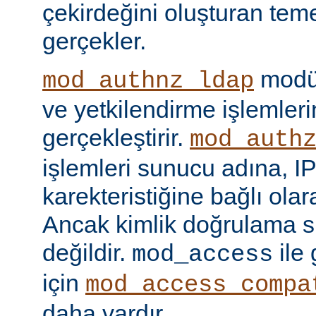
çekirdeğini oluşturan tem
gerçekler.
modül
mod_authnz_ldap
ve yetkilendirme işlemlerin
gerçekleştirir.
mod_auth
işlemleri sunucu adına, IP
karekteristiğine bağlı olara
Ancak kimlik doğrulama si
değildir.
ile
mod_access
için
mod_access_compa
daha vardır.