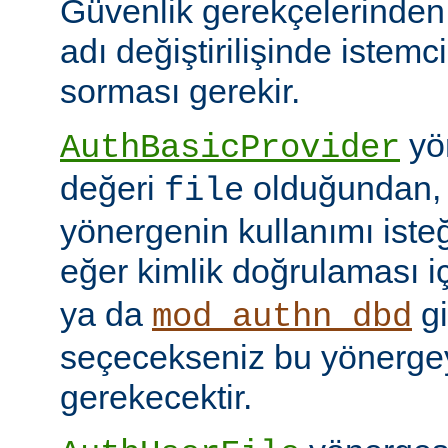
Güvenlik gerekçelerinden
adı değiştirilişinde istem
sorması gerekir.
yön
AuthBasicProvider
değeri
olduğundan,
file
yönergenin kullanımı isteğ
eğer kimlik doğrulaması i
ya da
gi
mod_authn_dbd
seçecekseniz bu yönerge
gerekecektir.