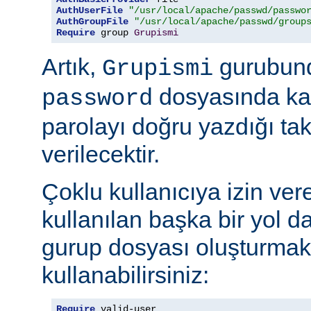
AuthUserFile
"/usr/local/apache/passwd/passwo
AuthGroupFile
"/usr/local/apache/passwd/group
Require
 group 
Grupismi
Artık,
gurubund
Grupismi
dosyasında kay
password
parolayı doğru yazdığı tak
verilecektir.
Çoklu kullanıcıya izin ver
kullanılan başka bir yol d
gurup dosyası oluşturmak
kullanabilirsiniz:
Require
 valid-user