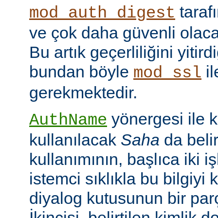
taraf
mod_auth_digest
ve çok daha güvenli olac
Bu artık geçerliliğini yitir
bundan böyle
il
mod_ssl
gerekmektedir.
yönergesi ile 
AuthName
kullanılacak
Saha
da belir
kullanımının, başlıca iki işl
istemci sıklıkla bu bilgiyi 
diyalog kutusunun bir par
İkincisi, belirtilen kimlik 