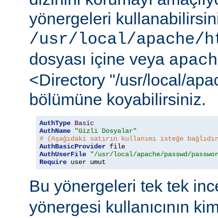
yönergeleri kullanabilirsi
/usr/local/apache/h
dosyası içine veya
apach
<Directory "/usr/local/ap
bölümüne koyabilirsiniz.
AuthType
Basic
AuthName
"Gizli Dosyalar"
# (Aşağıdaki satırın kullanımı isteğe bağlıdı
AuthBasicProvider
AuthUserFile
"/usr/local/apache/passwd/passwo
Require
 user umut
Bu yönergeleri tek tek in
yönergesi kullanıcının ki