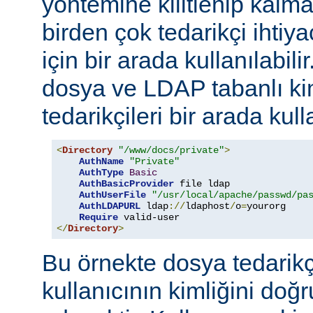
yöntemine kilitlenip kalm
birden çok tedarikçi ihti
için bir arada kullanılabil
dosya ve LDAP tabanlı ki
tedarikçileri bir arada kull
<
Directory
"/www/docs/private"
>
AuthName
"Private"
AuthType
Basic
AuthBasicProvider
 file ldap

AuthUserFile
"/usr/local/apache/passwd/pa
AuthLDAPURL
 ldap
://
ldaphost
/
o
=
yourorg

Require
</
Directory
>
Bu örnekte dosya tedarikçi
kullanıcının kimliğini do