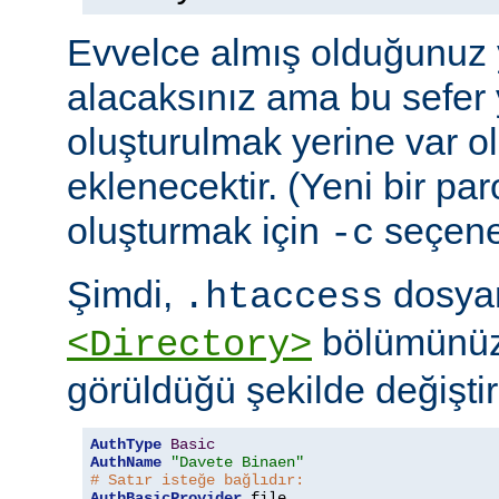
Evvelce almış olduğunuz y
alacaksınız ama bu sefer 
oluşturulmak yerine var o
eklenecektir. (Yeni bir pa
oluşturmak için
seçeneğ
-c
Şimdi,
dosyan
.htaccess
bölümünüz
<Directory>
görüldüğü şekilde değiştire
AuthType
Basic
AuthName
"Davete Binaen"
# Satır isteğe bağlıdır:
AuthBasicProvider