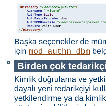
<
Directory
"/www/docs/private"
>
AuthName
"Private"
AuthType
Basic
AuthBasicProvider
 dbm

AuthDBMUserFile
"/www/passwords/passwd.db
Require
</
Directory
>
Başka seçenekler de mümk
için
belg
mod_authn_dbm
Birden çok tedarikç
Kimlik doğrulama ve yetk
dayalı yeni tedarikçiyi kul
yetkilendirme ya da kimli