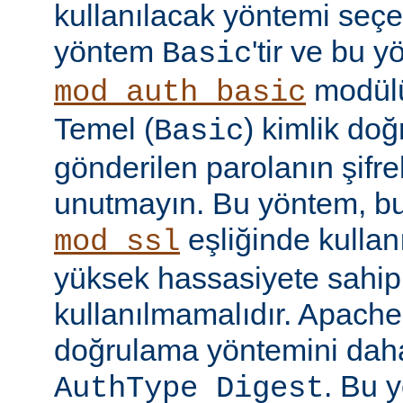
kullanılacak yöntemi seçe
yöntem
'tir ve bu 
Basic
modülü
mod_auth_basic
Temel (
) kimlik do
Basic
gönderilen parolanın şifr
unutmayın. Bu yöntem, bu
eşliğinde kullan
mod_ssl
yüksek hassasiyete sahip b
kullanılmamalıdır. Apache
doğrulama yöntemini daha
. Bu 
AuthType Digest