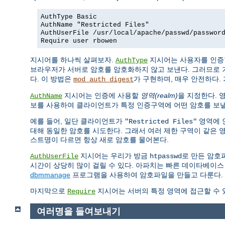
AuthType Basic
AuthName "Restricted Files"
AuthUserFile /usr/local/apache/passwd/passwor
Require user rbowen
지시어를 하나씩 살펴보자.
지시어는 사용자를 인증
AuthType
브라우저가 서버로 암호를 암호화하지 않고 보낸다. 그러므로 
다. 이 방법은
가 구현하며, 매우 안전하다. 
mod_auth_digest
지시어는 인증에 사용할
영역(realm)
을 지정한다. 
AuthName
보를 사용하여 클라이언트가 특정 인증구역에 어떤 암호를 보낼
예를 들어, 일단 클라이언트가
영역에 
"Restricted Files"
대해 동일한 암호를 시도한다. 그래서 여러 제한 구역이 같은 
스트명이 다르면 항상 새로 암호를 물어본다.
지시어는 우리가 방금
로 만든 암호
AuthUserFile
htpasswd
시간이 상당히 많이 걸릴 수 있다. 아파치는 빠른 데이타베이스
dbmmanage
프로그램을 사용하여 암호파일을 만들고 다룬다.
마지막으로
지시어는 서버의 특정 영역에 접근할 수 
Require
여러명을 들여보내기