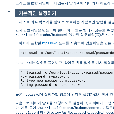
그리고 보호할 파일이 어디있는지 알기위해 서버의 디렉토리 구조
기본적인 설정하기
이제 서버의 디렉토리를 암호로 보호하는 기본적인 방법을 설
먼저 암호파일을 만들어야 한다. 이 파일은 웹에서 접근할 수 
에 있다면 암호파일(들)은
/usr/local/apache/htdocs
/usr
아파치에 포함된
htpasswd
도구를 사용하여 암호파일을 만든다
htpasswd -c /usr/local/apache/passwd/password
는 암호를 물어보고, 확인을 위해 암호를 다시 입력
htpasswd
# htpasswd -c /usr/local/apache/passwd/passwo
New password: mypassword
Re-type new password: mypassword
Adding password for user rbowen
물론
이 실행파일 경로에 없다면 실행파일의 전체 경
htpasswd
다음으로 서버가 암호를 요청하도록 설정하고, 서버에게 어떤 
다. 예를 들어,
디렉토리
/usr/local/apache/htdocs/secret
의 <Directory /usr/local/apache/apache/h
apache2.conf