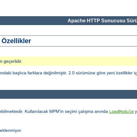
Apache HTTP Sunucusu Sürü
Özellikler
m geçerlidir.
i başlıca farklara değinilmiştir. 2.0 sürümüne göre yeni özellikler i
ebilmektedir. Kullanılacak MPM'in seçimi çalışma anında
y
LoadModule
teklenmiyor.