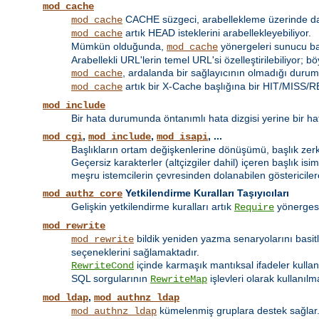
mod_cache
CACHE süzgeci, arabellekleme üzerinde daha 
mod_cache
artık HEAD isteklerini arabellekleyebiliyor.
mod_cache
Mümkün olduğunda,
yönergeleri sunucu bazı
mod_cache
Arabellekli URL'lerin temel URL'si özelleştirilebiliyor; 
, ardalanda bir sağlayıcının olmadığı durumd
mod_cache
artık bir X-Cache başlığına bir HIT/MISS/RE
mod_cache
mod_include
Bir hata durumunda öntanımlı hata dizgisi yerine bir hat
,
,
, ...
mod_cgi
mod_include
mod_isapi
Başlıkların ortam değişkenlerine dönüşümü, başlık zerki 
Geçersiz karakterler (altçizgiler dahil) içeren başlık isim
meşru istemcilerin çevresinden dolanabilen göstericilere
Yetkilendirme Kuralları Taşıyıcıları
mod_authz_core
Gelişkin yetkilendirme kuralları artık
yönerges
Require
mod_rewrite
bildik yeniden yazma senaryolarını basit
mod_rewrite
seçeneklerini sağlamaktadır.
içinde karmaşık mantıksal ifadeler kulla
RewriteCond
SQL sorgularının
işlevleri olarak kullanılm
RewriteMap
,
mod_ldap
mod_authnz_ldap
kümelenmiş gruplara destek sağlar
mod_authnz_ldap