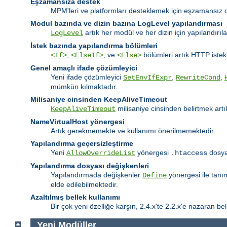
Eşzamansıza destek
MPM'leri ve platformları desteklemek için eşzamansız o
Modul bazında ve dizin bazına LogLevel yapılandırması
artık her modül ve her dizin için yapılandırıl
LogLevel
İstek bazında yapılandırma bölümleri
,
, ve
bölümleri artık HTTP istekl
<If>
<ElseIf>
<Else>
Genel amaçlı ifade çözümleyici
Yeni ifade çözümleyici
,
,
SetEnvIfExpr
RewriteCond
mümkün kılmaktadır.
Milisaniye cinsinden KeepAliveTimeout
milisaniye cinsinden belirtmek ar
KeepAliveTimeout
NameVirtualHost yönergesi
Artık gerekmemekte ve kullanımı önerilmemektedir.
Yapılandırma geçersizleştirme
Yeni
yönergesi
dosyal
AllowOverrideList
.htaccess
Yapılandırma dosyası değişkenleri
Yapılandırmada değişkenler
yönergesi ile tanı
Define
elde edilebilmektedir.
Azaltılmış bellek kullanımı
Bir çok yeni özelliğe karşın, 2.4.x'te 2.2.x'e nazaran bell
Yeni Modüller