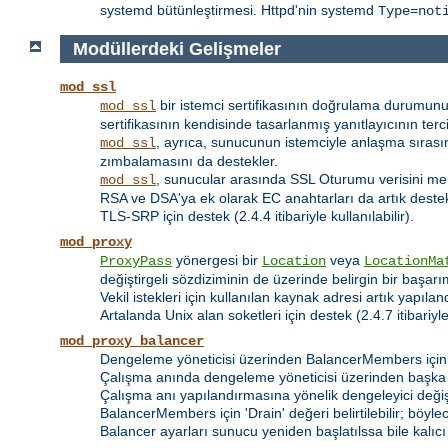
systemd bütünleştirmesi. Httpd'nin systemd
Type=not
Modüllerdeki Gelişmeler
mod_ssl
bir istemci sertifikasının doğrulama durumunu
mod_ssl
sertifikasının kendisinde tasarlanmış yanıtlayıcının terci
, ayrıca, sunucunun istemciyle anlaşma sıra
mod_ssl
zımbalamasını da destekler.
, sunucular arasında SSL Oturumu verisini me
mod_ssl
RSA ve DSA'ya ek olarak EC anahtarları da artık deste
TLS-SRP için destek (2.4.4 itibariyle kullanılabilir).
mod_proxy
yönergesi bir
veya
ProxyPass
Location
LocationMa
değiştirgeli sözdiziminin de üzerinde belirgin bir başarım
Vekil istekleri için kullanılan kaynak adresi artık yapılan
Artalanda Unix alan soketleri için destek (2.4.7 itibariyle 
mod_proxy_balancer
Dengeleme yöneticisi üzerinden BalancerMembers için 
Çalışma anında dengeleme yöneticisi üzerinden başka
Çalışma anı yapılandırmasına yönelik dengeleyici değişt
BalancerMembers için 'Drain' değeri belirtilebilir; böy
Balancer ayarları sunucu yeniden başlatılssa bile kalıcı o