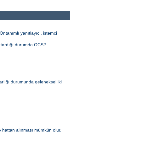
ntanımlı yanıtlayıcı, istemci
aktardığı durumda OCSP
 varlığı durumunda geleneksel iki
kle hattan alınması mümkün olur.