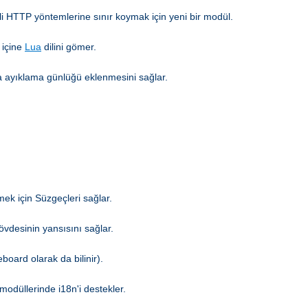
li HTTP yöntemlerine sınır koymak için yeni bir modül.
 içine
Lua
dilini gömer.
hata ayıklama günlüğü eklenmesini sağlar.
mek için Süzgeçleri sağlar.
gövdesinin yansısını sağlar.
board olarak da bilinir).
modüllerinde i18n'i destekler.