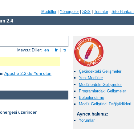
Modüller
|
Yönergeler
|
SSS
|
Terimler
|
Site Haritası
m 2.4
Mevcut Diller:
en
|
fr
|
tr
Çekirdekteki Gelişmeler
çin
Apache 2.2’de Yeni olan
Yeni Modüller
Modüllerdeki Gelişmeler
Programlardaki Gelişmeler
Belgelendirme
Modül Geliştirici Değişiklikleri
önergesi üzerinden
Ayrıca bakınız:
Yorumlar