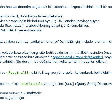
hassas denetim sağlamak için istenirse süzgeç zincirinin belli bir nokt
nda değil, dizin bazında belirtilebiliyor.
böylece arabelleğin bir bölümü aynı uç URL önekini paylaşabiliyor.
a (5xx hatası), arabelleklenmiş bayat içeriği sunabiliyor.
VALIDATE yerleştirebiliyor.
a sayfası sunmayı sağlayan 'onerror' özniteliği için 'include' elemanı iç
yoluyla bazı olası karşı-site-betik saldırılarının hafifletilmesinden önc
leri artık sessizce bırakılmaktadır.
Apache'deki Ortam değişkenleri
, böy
 sahiptir. (Bu durum, bu değişkenleri kullanan tüm modülleri etkiler.)
i ve
gibi ilgili taşıyıcı yönergeler kullanılarak belirtilebil
<RequireAll>
leştirmek için
yönergesine
(Query String Discard=s
RewriteRule
[QSD]
nımını mümkün kılmaktadır.
ası sağlanmıştır.
.