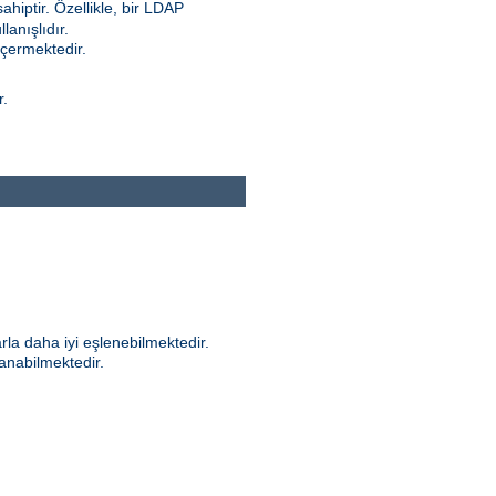
ahiptir. Özellikle, bir LDAP
anışlıdır.
içermektedir.
r.
rla daha iyi eşlenebilmektedir.
anabilmektedir.