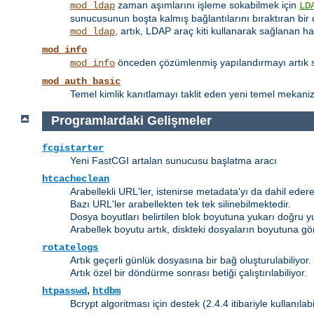
zaman aşımlarını işleme sokabilmek için
mod_ldap
LD
sunucusunun boşta kalmış bağlantılarını bıraktıran bir 
, artık, LDAP araç kiti kullanarak sağlanan h
mod_ldap
mod_info
önceden çözümlenmiş yapılandırmayı artık su
mod_info
mod_auth_basic
Temel kimlik kanıtlamayı taklit eden yeni temel mekanizm
Programlardaki Gelişmeler
fcgistarter
Yeni FastCGI artalan sunucusu başlatma aracı
htcacheclean
Arabellekli URL'ler, istenirse metadata'yı da dahil edere
Bazı URL'ler arabellekten tek tek silinebilmektedir.
Dosya boyutları belirtilen blok boyutuna yukarı doğru y
Arabellek boyutu artık, diskteki dosyaların boyutuna gö
rotatelogs
Artık geçerli günlük dosyasına bir bağ oluşturulabiliyor.
Artık özel bir döndürme sonrası betiği çalıştırılabiliyor.
,
htpasswd
htdbm
Bcrypt algoritması için destek (2.4.4 itibariyle kullanılab