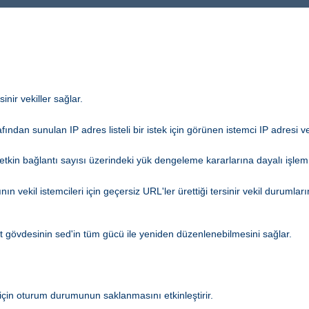
nir vekiller sağlar.
afından sunulan IP adres listeli bir istek için görünen istemci IP adresi ve
kin bağlantı sayısı üzerindeki yük dengeleme kararlarına dayalı işlem
ın vekil istemcileri için geçersiz URL'ler ürettiği tersinir vekil durumla
ıt gövdesinin sed'in tüm gücü ile yeniden düzenlenebilmesini sağlar.
için oturum durumunun saklanmasını etkinleştirir.