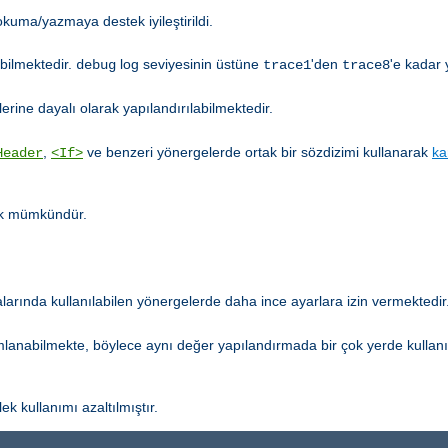
kuma/yazmaya destek iyileştirildi.
abilmektedir.
log seviyesinin üstüne
'den
'e kadar 
debug
trace1
trace8
erine dayalı olarak yapılandırılabilmektedir.
,
ve benzeri yönergelerde ortak bir sözdizimi kullanarak
ka
Header
<If>
tık mümkündür.
arında kullanılabilen yönergelerde daha ince ayarlara izin vermektedir
mlanabilmekte, böylece aynı değer yapılandırmada bir çok yerde kullan
ek kullanımı azaltılmıştır.