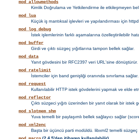
mod_allowmethods
Kimlik Doğrulama ve Yetkilendirme ile etkileşmeyen bel
mod_lua
Küçük iş mantıksal işlevleri ve yapılandırması için httpd
mod_log_debug
İstek işlemlerinin farklı aşamalarına özelleştirilebilir 
mod_buffer
Girdi ve çıktı süzgeç yığıtlarına tampon bellek sağlar.
mod_data
Yanıt gövdesini bir RFC2397 veri URL'sine dönüştürür.
mod_ratelimit
İstemciler için band genişliği oranında sınırlama sağlar.
mod_request
Kullanılabilir HTTP istek gövdelerini yapmak ve elde et
mod_reflector
Çıktı süzgeci yığıtı üzerinden bir yanıt olarak bir istek 
mod_slotmem_shm
Yuva temelli bir paylaşımlı bellek sağlayıcı sağlar (score
mod_xml2enc
Başta bir üçüncü parti modüldü. libxml2 temelli süzgeç 
(2.4.5'den itibaren kullanılabilir)
mod_macro