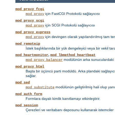
mod_proxy_fcgi
için FastCGI Protokolü sağlayıcısı
mod_proxy
mod_proxy_scgi
için SCGI Protokolü sağlayıcısı
mod_proxy
mod_proxy_express
için devingen olarak yapılandırılmış tam tersi
mod_proxy
mod_remoteip
İstek başlıklarında bir yük dengeleyici veya bir vekil tar
,
mod_heartmonitor
mod_lbmethod_heartbeat
modülünün arka sunuculardaki et
mod_proxy_balancer
mod_proxy_html
Başta bir üçüncü parti modüldü. Arka plandaki sağlayıcın
sağlar.
mod_sed
modülünün geliştirilmiş hali olup yan
mod_substitute
mod_auth_form
Formlara dayalı kimlik kanıtlamayı etkinleştirir.
mod_session
Çerezleri ve veritabanı deposunu kullanarak istemciler 