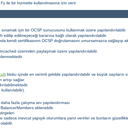
ile bir hizmette kullanılmasına izin verir.
ify
 sınamak için bir OCSP sunucusunu kullanmak üzere yapılandırılabilir. Ö
h edilip edilmeyeceği kararına bağlı olarak yapılandırılabilir.
sında kendi sertifikasının OCSP doğrulamasını umursamazca sağlayıp 
mcached üzerinden paylaşmak üzere yapılandırılabilir.
klenmektedir.
bloku içinde en verimli şekilde yapılandırılabilir ve büyük sayıların
tch
 artışı sağlar.
dırılabilmektedir.
kullanılabilir).
daha fazla çalışma anı yapılandırması
 BalancerMembers eklenebilir.
irgeleri
lece sadece mevcut yapışık oturumlara yanıt verirler ve bunların güzelli
labilir.