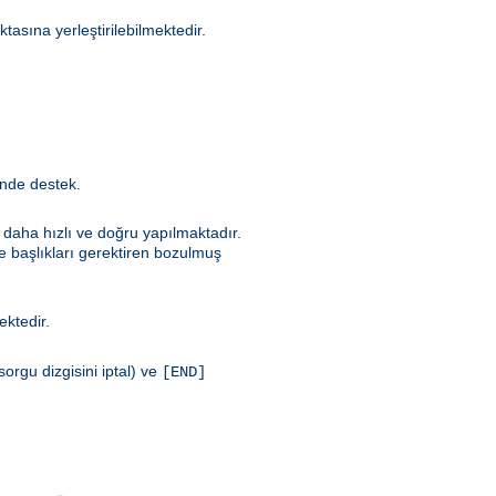
asına yerleştirilebilmektedir.
inde destek.
e daha hızlı ve doğru yapılmaktadır.
le başlıkları gerektiren bozulmuş
mektedir.
orgu dizgisini iptal) ve
[END]