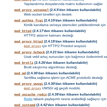
Yapılandırma dosyalarında makro kullanımını sağlar.
(2.4.5'den itibaren kullanılabilir)
mod_proxy_wstunnel
Web-socket tünelleri için destek.
(2.4.10'dan itibaren kullanılabilir)
mod_authnz_fcgi
Kimlik kanıtlama ve/veya istemcileri yetkilendirmek için
(2.4.17'den itibaren kullanılabilir)
mod_http2
HTTP/2 aktarım katmanı desteği.
(2.4.19'dan itibaren kullanılabilir)
mod_proxy_http2
için HTTP/2 Protokol arayüzü
mod_proxy
(2.4.21'den itibaren kullanılabilir)
mod_proxy_hcheck
Uzak vekil artuç sunucuları için bağımsız özdevinimli sa
(2.4.26'dan itibaren kullanılabilir)
mod_brotli
Brotli sıkıştırma algoritması desteği.
(2.4.30'dan itibaren kullanılabilir)
mod_md
Sertifika sağlama işlemi için ACME protokolü desteği.
(2.4.30'dan itibaren kullanılabilir)
mod_proxy_uwsgi
UWSGI ağ geçidi modülü.
mod_proxy
(2.4.39'dan itibaren kullanılabilir)
mod_socache_redis
Redis
tabanlı paylaşımlı nesne arabelleği sağlayıcı için
(2.4.42'den itibaren kullanılabilir)
mod_systemd