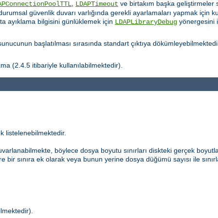
,
ve birtakım başka geliştirmeler s
APConnectionPoolTTL
LDAPTimeout
durumsal güvenlik duvarı varlığında gerekli ayarlamaları yapmak için kull
ata ayıklama bilgisini günlüklemek için
yönergesini 
LDAPLibraryDebug
nucunun başlatılması sırasında standart çıktıya dökümleyebilmektedi
a (2.4.5 itibariyle kullanılabilmektedir).
k listelenebilmektedir.
uvarlanabilmekte, böylece dosya boyutu sınırları diskteki gerçek boyutla
re bir sınıra ek olarak veya bunun yerine dosya düğümü sayısı ile sınırl
ilmektedir).