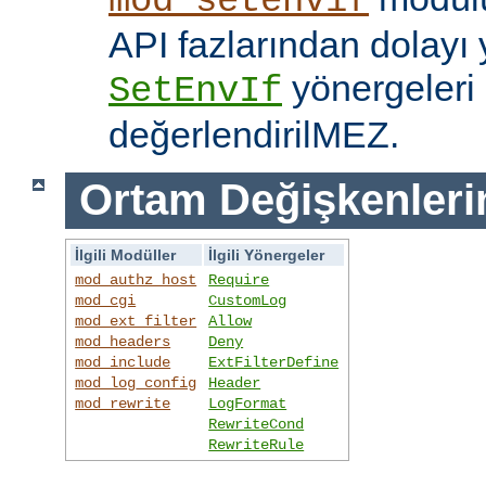
mod_setenvif
API fazlarından dolayı y
yönergeleri 
SetEnvIf
değerlendirilMEZ.
Ortam Değişkenleri
İlgili Modüller
İlgili Yönergeler
mod_authz_host
Require
mod_cgi
CustomLog
mod_ext_filter
Allow
mod_headers
Deny
mod_include
ExtFilterDefine
mod_log_config
Header
mod_rewrite
LogFormat
RewriteCond
RewriteRule