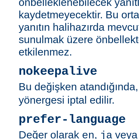
önbelleklenebilecek yanıtl
kaydetmeyecektir. Bu orta
yanıtın halihazırda mevcut
sunulmak üzere önbellekt
etkilenmez.
nokeepalive
Bu değişken atandığında
yönergesi iptal edilir.
prefer-language
Değer olarak
,
vey
en
ja