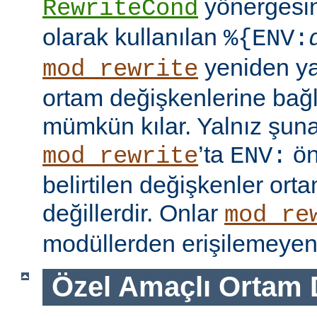
yönergesi
RewriteCond
olarak kullanılan
%{ENV:
yeniden y
mod_rewrite
ortam değişkenlerine bağl
mümkün kılar. Yalnız şuna
’ta
ön
mod_rewrite
ENV:
belirtilen değişkenler ort
değillerdir. Onlar
mod_re
modüllerden erişilemeyen 
Özel Amaçlı Ortam 