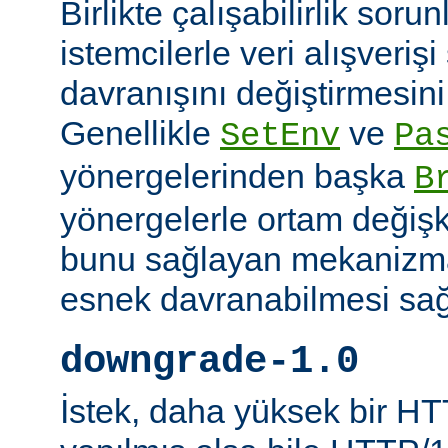
Birlikte çalışabilirlik soru
istemcilerle veri alışverişi
davranışını değiştirmesini 
Genellikle
ve
SetEnv
Pa
yönergelerinden başka
B
yönergelerle ortam değişk
bunu sağlayan mekanizmal
esnek davranabilmesi sağl
downgrade-1.0
İstek, daha yüksek bir HT