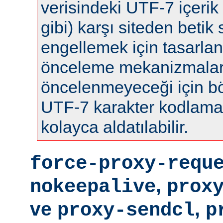
verisindeki UTF-7 içerik 
gibi) karşı siteden betik s
engellemek için tasarla
önceleme mekanizmalar
öncelenmeyeceği için böy
UTF-7 karakter kodlamas
kolayca aldatılabilir.
force-proxy-requ
,
nokeepalive
prox
ve
,
proxy-sendcl
p