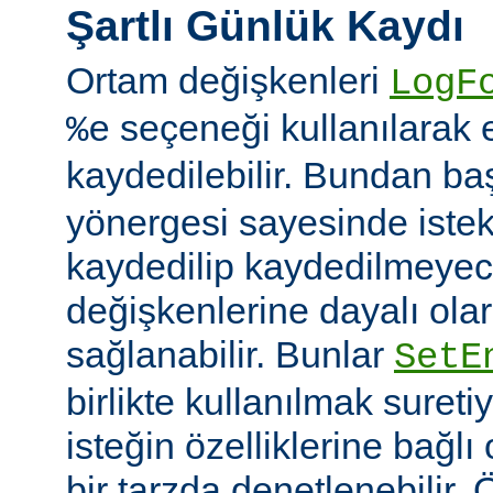
Şartlı Günlük Kaydı
Ortam değişkenleri
LogF
seçeneği kullanılarak 
%e
kaydedilebilir. Bundan b
yönergesi sayesinde istek
kaydedilip kaydedilmeye
değişkenlerine dayalı olar
sağlanabilir. Bunlar
SetE
birlikte kullanılmak sureti
isteğin özelliklerine bağl
bir tarzda denetlenebilir.