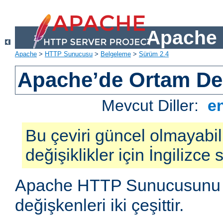
Apache 
Apache
>
HTTP Sunucusu
>
Belgeleme
>
Sürüm 2.4
Apache’de Ortam Değ
Mevcut Diller:
e
Bu çeviri güncel olmayabil
değişiklikler için İngilizce
Apache HTTP Sunucusunu e
değişkenleri iki çeşittir.