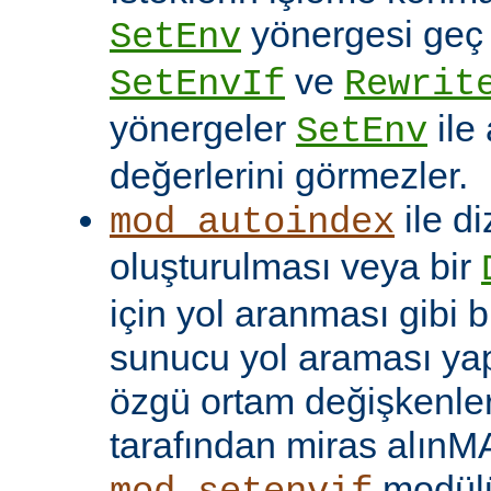
yönergesi geç ça
SetEnv
ve
SetEnvIf
Rewrit
yönergeler
ile
SetEnv
değerlerini görmezler.
ile di
mod_autoindex
oluşturulması veya bir
için yol aranması gibi b
sunucu yol araması yap
özgü ortam değişkenleri
tarafından miras alınM
modülü