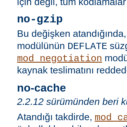
için değil, tüm kodlamalar
no-gzip
Bu değişken atandığında
modülünün
süzg
DEFLATE
modü
mod_negotiation
kaynak teslimatını redded
no-cache
2.2.12 sürümünden beri ku
Atandığı takdirde,
mod_c