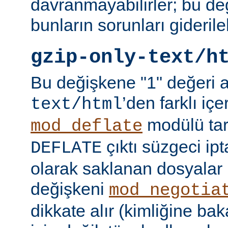
davranmayabilirler; bu d
bunların sorunları giderileb
gzip-only-text/h
Bu değişkene "1" değeri 
’den farklı içer
text/html
modülü tar
mod_deflate
çıktı süzgeci ipta
DEFLATE
olarak saklanan dosyalar 
değişkeni
mod_negotia
dikkate alır (kimliğine ba