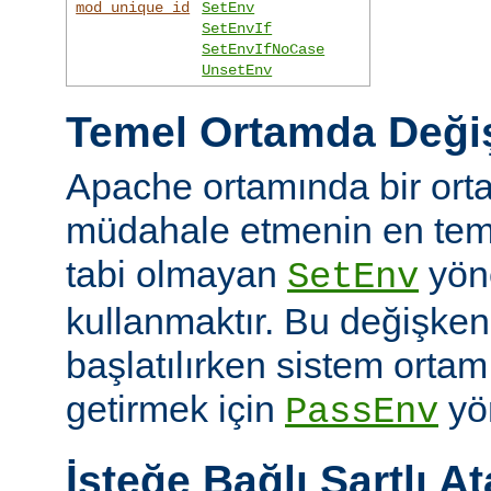
mod_unique_id
SetEnv
SetEnvIf
SetEnvIfNoCase
UnsetEnv
Temel Ortamda Değiş
Apache ortamında bir ort
müdahale etmenin en teme
tabi olmayan
yön
SetEnv
kullanmaktır. Bu değişken
başlatılırken sistem ortam
getirmek için
yön
PassEnv
İsteğe Bağlı Şartlı A