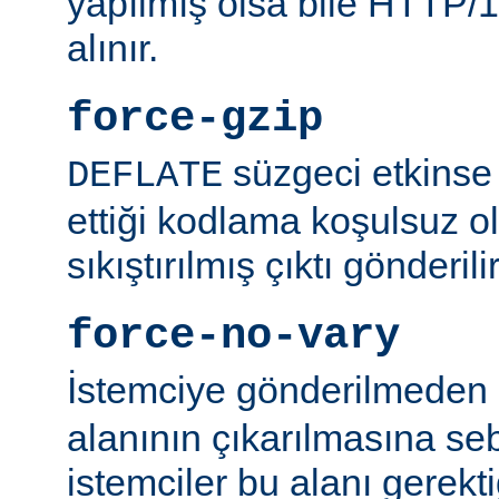
yapılmış olsa bile HTTP/1.
alınır.
force-gzip
süzgeci etkinse 
DEFLATE
ettiği kodlama koşulsuz o
sıkıştırılmış çıktı gönderilir
force-no-vary
İstemciye gönderilmeden
alanının çıkarılmasına se
istemciler bu alanı gerekti