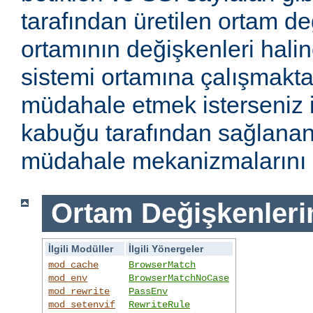
tarafından üretilen ortam de
ortamının değişkenleri haline
sistemi ortamına çalışmakt
müdahale etmek isterseniz i
kabuğu tarafından sağlanan
müdahale mekanizmalarını k
Ortam Değişkenleri
İlgili Modüller
İlgili Yönergeler
mod_cache
BrowserMatch
mod_env
BrowserMatchNoCase
mod_rewrite
PassEnv
mod_setenvif
RewriteRule