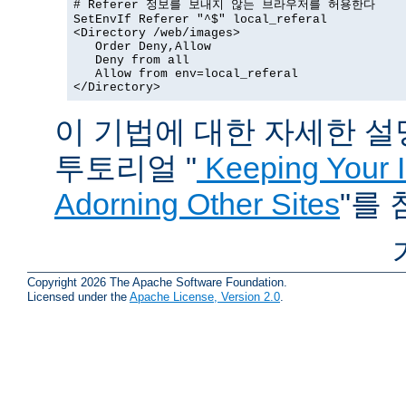
# Referer 정보를 보내지 않는 브라우저를 허용한다

SetEnvIf Referer "^$" local_referal

<Directory /web/images>

   Order Deny,Allow

   Deny from all

   Allow from env=local_referal

</Directory>
이 기법에 대한 자세한 설명은
투토리얼 "
Keeping Your 
Adorning Other Sites
"를
Copyright 2026 The Apache Software Foundation.
Licensed under the
Apache License, Version 2.0
.