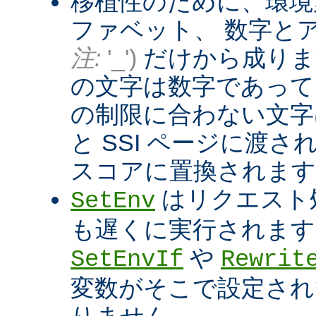
移植性のために、環境
ファベット、 数字と
注:
'_')
だけから成りま
の文字は数字であって
の制限に合わない文字は
と SSI ページに渡
スコアに置換されます
はリクエスト
SetEnv
も遅くに実行されます
や
SetEnvIf
Rewrit
変数がそこで設定され
りません。