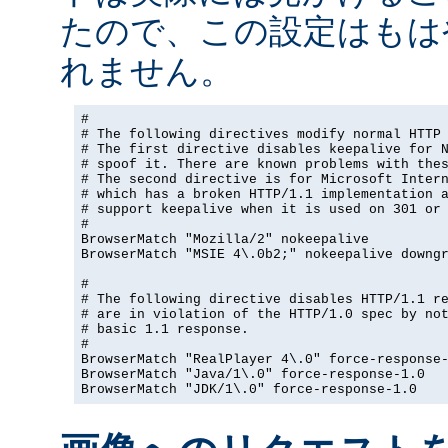
たので、この設定はもは
れません。
#

# The following directives modify normal HTTP 
# The first directive disables keepalive for N
# spoof it. There are known problems with thes
# The second directive is for Microsoft Intern
# which has a broken HTTP/1.1 implementation a
# support keepalive when it is used on 301 or 
#

BrowserMatch "Mozilla/2" nokeepalive

BrowserMatch "MSIE 4\.0b2;" nokeepalive downgr
#

# The following directive disables HTTP/1.1 re
# are in violation of the HTTP/1.0 spec by not
# basic 1.1 response.

#

BrowserMatch "RealPlayer 4\.0" force-response-
BrowserMatch "Java/1\.0" force-response-1.0

BrowserMatch "JDK/1\.0" force-response-1.0