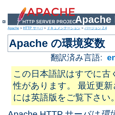
Apach
Apache
>
HTTP サーバ
>
ドキュメンテーション
>
バージョン 2.4
Apache の環境変数
翻訳済み言語:
e
この日本語訳はすでに古
性があります。 最近更
には英語版をご覧下さい
Apache HTTP サーバは
環