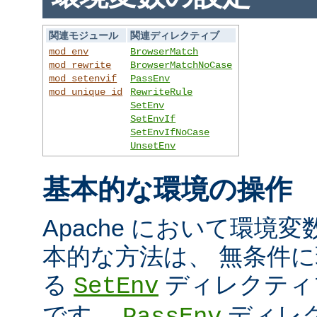
関連モジュール
関連ディレクティブ
mod_env
BrowserMatch
mod_rewrite
BrowserMatchNoCase
mod_setenvif
PassEnv
mod_unique_id
RewriteRule
SetEnv
SetEnvIf
SetEnvIfNoCase
UnsetEnv
基本的な環境の操作
Apache において環境
本的な方法は、 無条件
る
ディレクティ
SetEnv
です。
ディレ
PassEnv