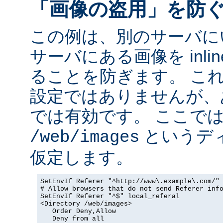
「画像の盗用」を防
この例は、別のサーバに
サーバにある画像を inli
ることを防ぎます。 こ
設定ではありませんが、
では有効です。 ここで
というデ
/web/images
仮定します。
SetEnvIf Referer "^http://www\.example\.com/" 
# Allow browsers that do not send Referer info
SetEnvIf Referer "^$" local_referal

<Directory /web/images>

   Order Deny,Allow

   Deny from all
