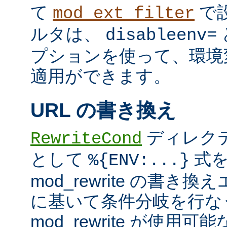
て
で
mod_ext_filter
ルタは、
disableenv=
プションを使って、環境
適用ができます。
URL の書き換え
ディレク
RewriteCond
として
式を
%{ENV:...}
mod_rewrite の書
に基いて条件分岐を行な
mod_rewrite が使用