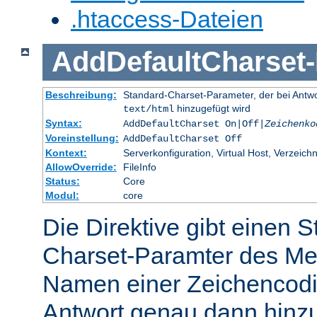
.htaccess-Dateien
AddDefaultCharset
-
Beschreibung:
Standard-Charset-Parameter, der bei Ant
hinzugefügt wird
text/html
Syntax:
AddDefaultCharset On|Off|
Zeichenko
Voreinstellung:
AddDefaultCharset Off
Kontext:
Serverkonfiguration, Virtual Host, Verzeichn
AllowOverride:
FileInfo
Status:
Core
Modul:
core
Die Direktive gibt einen 
Charset-Paramter des Me
Namen einer Zeichencodie
Antwort genau dann hinzu