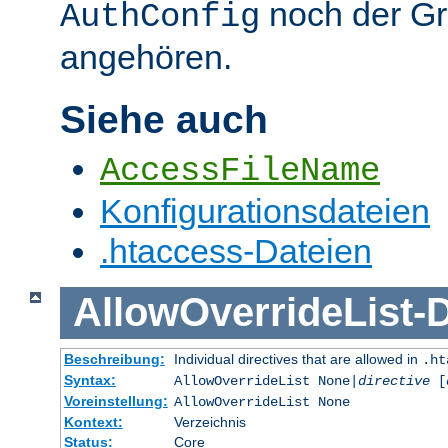
noch der G
AuthConfig
angehören.
Siehe auch
AccessFileName
Konfigurationsdateien
.htaccess-Dateien
AllowOverrideList
-
D
Beschreibung:
Individual directives that are allowed in
.ht
Syntax:
AllowOverrideList None|
directive
[
Voreinstellung:
AllowOverrideList None
Kontext:
Verzeichnis
Status:
Core