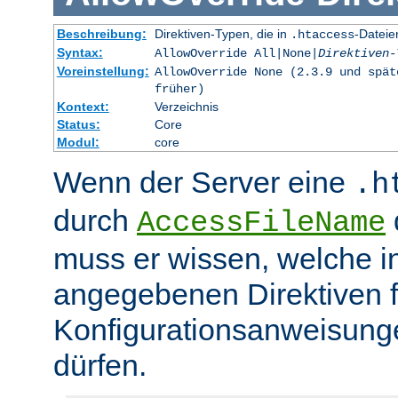
Beschreibung:
Direktiven-Typen, die in
-Dateie
.htaccess
Syntax:
AllowOverride All|None|
Direktiven-
Voreinstellung:
AllowOverride None (2.3.9 und spät
früher)
Kontext:
Verzeichnis
Status:
Core
Modul:
core
Wenn der Server eine
.h
durch
d
AccessFileName
muss er wissen, welche in
angegebenen Direktiven 
Konfigurationsanweisung
dürfen.