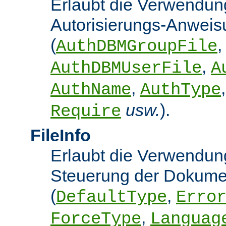
Erlaubt die Verwendun
Autorisierungs-Anwei
(
,
AuthDBMGroupFile
,
AuthDBMUserFile
A
,
AuthName
AuthType
usw.
).
Require
FileInfo
Erlaubt die Verwendung
Steuerung der Dokume
(
,
DefaultType
Erro
,
ForceType
Languag