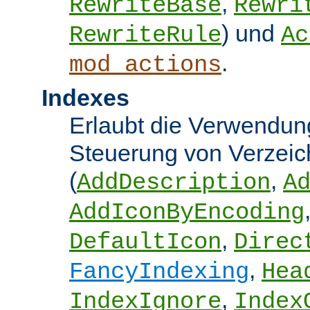
,
RewriteBase
Rewri
) und
RewriteRule
Ac
.
mod_actions
Indexes
Erlaubt die Verwendung
Steuerung von Verzeic
(
,
AddDescription
A
AddIconByEncoding
,
DefaultIcon
Direc
,
FancyIndexing
Hea
,
IndexIgnore
Index