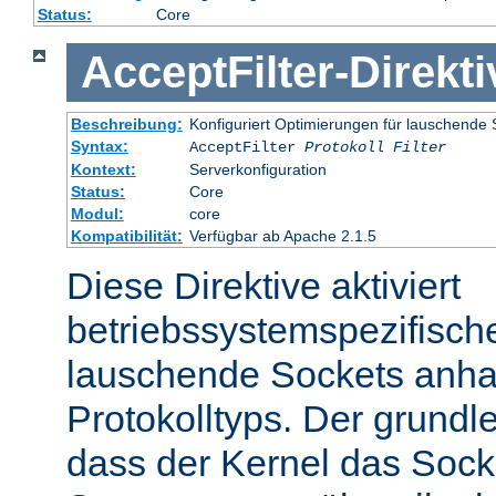
Status:
Core
AcceptFilter
-
Direkti
Beschreibung:
Konfiguriert Optimierungen für lauschende 
Syntax:
AcceptFilter
Protokoll
Filter
Kontext:
Serverkonfiguration
Status:
Core
Modul:
core
Kompatibilität:
Verfügbar ab Apache 2.1.5
Diese Direktive aktiviert
betriebssystemspezifisch
lauschende Sockets anh
Protokolltyps. Der grundl
dass der Kernel das Sock