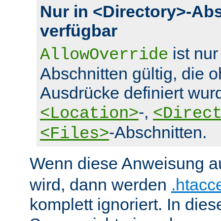
Nur in <Directory>-Ab
verfügbar
ist nur
AllowOverride
Abschnitten gültig, die 
Ausdrücke definiert wurd
-,
<Location>
<Direc
-Abschnitten.
<Files>
Wenn diese Anweisung a
wird, dann werden
.htacc
komplett ignoriert. In die