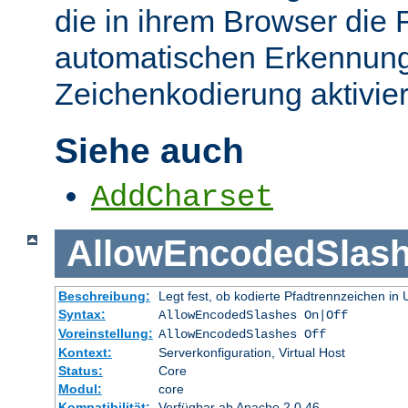
die in ihrem Browser die 
automatischen Erkennung
Zeichenkodierung aktivier
Siehe auch
AddCharset
AllowEncodedSlas
Beschreibung:
Legt fest, ob kodierte Pfadtrennzeichen i
Syntax:
AllowEncodedSlashes On|Off
Voreinstellung:
AllowEncodedSlashes Off
Kontext:
Serverkonfiguration, Virtual Host
Status:
Core
Modul:
core
Kompatibilität:
Verfügbar ab Apache 2.0.46