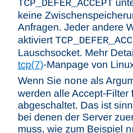
unte
TCP_DEFER_ACCEPT
keine Zwischenspeicher
Anfragen. Jeder andere W
aktiviert
TCP_DEFER_ACC
Lauschsocket. Mehr Detail
tcp(7)
-Manpage von Linux
Wenn Sie
als Argu
none
werden alle Accept-Filter 
abgeschaltet. Das ist sinnv
bei denen der Server zue
muss, wie zum Beispiel
n