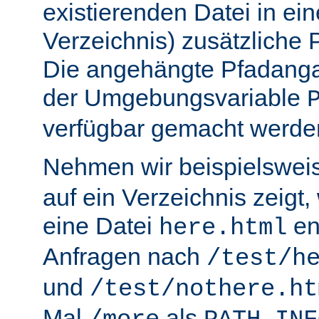
existierenden Datei in ei
Verzeichnis) zusätzliche
Die angehängte Pfadanga
der Umgebungsvariable
verfügbar gemacht werde
Nehmen wir beispielswei
auf ein Verzeichnis zeigt,
eine Datei
en
here.html
Anfragen nach
/test/h
und
/test/nothere.ht
Mal
als