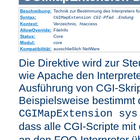
Beschreibung:
Technik zur Bestimmung des Interpreters fü
Syntax:
CGIMapExtension
CGI-Pfad
.Endung
Kontext:
Verzeichnis, .htaccess
AllowOverride:
FileInfo
Status:
Core
Modul:
core
Kompatibilität:
ausschließlich NetWare
Die Direktive wird zur St
wie Apache den Interpreter
Ausführung von CGI-Skrip
Beispielsweise bestimmt
CGIMapExtension sys
dass alle CGI-Scripte mi
an den FOO-Interpreter 