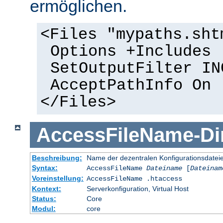
ermöglichen.
<Files "mypaths.sht
Options +Includes
SetOutputFilter IN
AcceptPathInfo On
</Files>
AccessFileName
-
Di
Beschreibung:
Name der dezentralen Konfigurationsdatei
Syntax:
AccessFileName
Dateiname
[
Dateinam
Voreinstellung:
AccessFileName .htaccess
Kontext:
Serverkonfiguration, Virtual Host
Status:
Core
Modul:
core