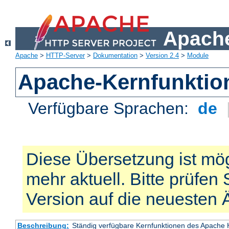
Apache
Apache
>
HTTP-Server
>
Dokumentation
>
Version 2.4
>
Module
Apache-Kernfunktio
Verfügbare Sprachen:
de
Diese Übersetzung ist mög
mehr aktuell. Bitte prüfen 
Version auf die neuesten
Beschreibung:
Ständig verfügbare Kernfunktionen des Apache