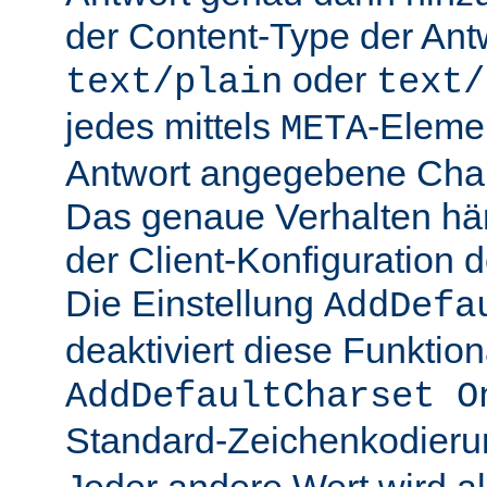
der Content-Type der Ant
oder
text/plain
text/
jedes mittels
-Elemen
META
Antwort angegebene Char
Das genaue Verhalten hän
der Client-Konfiguration 
Die Einstellung
AddDefa
deaktiviert diese Funktiona
AddDefaultCharset O
Standard-Zeichenkodier