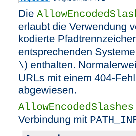
Die
AllowEncodedSlas
erlaubt die Verwendung 
kodierte Pfadtrennzeichen
entsprechenden Systemen
) enthalten. Normalerwe
\
URLs mit einem 404-Fehle
abgewiesen.
AllowEncodedSlashes
Verbindung mit
PATH_IN