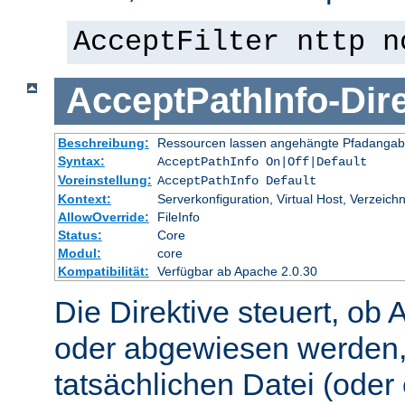
AcceptFilter nttp n
AcceptPathInfo
-
Dir
Beschreibung:
Ressourcen lassen angehängte Pfadangab
Syntax:
AcceptPathInfo On|Off|Default
Voreinstellung:
AcceptPathInfo Default
Kontext:
Serverkonfiguration, Virtual Host, Verzeichn
AllowOverride:
FileInfo
Status:
Core
Modul:
core
Kompatibilität:
Verfügbar ab Apache 2.0.30
Die Direktive steuert, ob 
oder abgewiesen werden,
tatsächlichen Datei (oder 