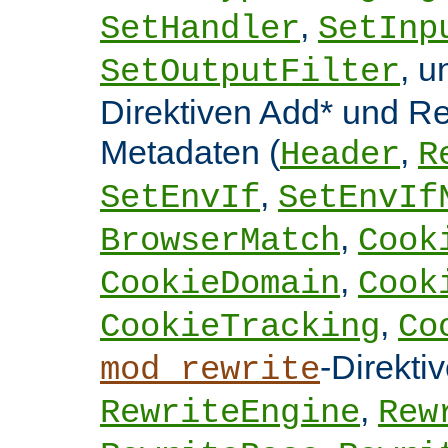
,
SetHandler
SetInp
, 
SetOutputFilter
Direktiven Add* und 
Metadaten (
,
Header
R
,
SetEnvIf
SetEnvIf
,
BrowserMatch
Cook
,
CookieDomain
Cook
,
CookieTracking
Co
-Direkti
mod_rewrite
,
RewriteEngine
Rew