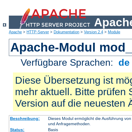
Apache
Apache
>
HTTP-Server
>
Dokumentation
>
Version 2.4
>
Module
Apache-Modul mod_
Verfügbare Sprachen:
d
Diese Übersetzung ist mög
mehr aktuell. Bitte prüfen 
Version auf die neuesten
Beschreibung:
Dieses Modul ermöglicht die Ausführung von
und Anfragemethoden.
Status:
Basis