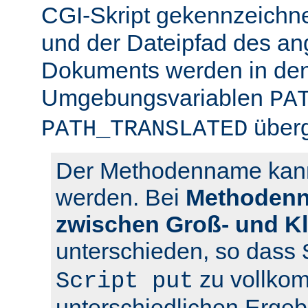
CGI-Skript gekennzeichn
und der Dateipfad des an
Dokuments werden in den
Umgebungsvariablen
PA
über
PATH_TRANSLATED
Der Methodenname kann 
werden. Bei
Methodenn
zwischen Groß- und K
unterschieden, so dass
zu vollko
Script put
unterschiedlichen Ergeb