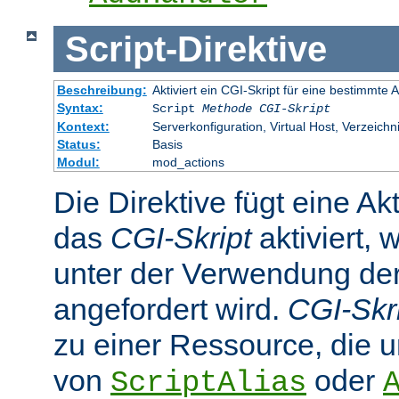
Script
-
Direktive
Beschreibung:
Aktiviert ein CGI-Skript für eine bestimmte
Syntax:
Script
Methode
CGI-Skript
Kontext:
Serverkonfiguration, Virtual Host, Verzeichn
Status:
Basis
Modul:
mod_actions
Die Direktive fügt eine Ak
das
CGI-Skript
aktiviert, 
unter der Verwendung d
angefordert wird.
CGI-Skr
zu einer Ressource, die 
von
oder
ScriptAlias