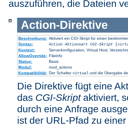
auszuführen, die Dateien ve
Action
-
Direktive
Beschreibung:
Aktiviert ein CGI-Skript für einen bestimm
Syntax:
Action
Aktionsart
CGI-Skript
[virt
Kontext:
Serverkonfiguration, Virtual Host, Verzeichn
AllowOverride:
FileInfo
Status:
Basis
Modul:
mod_actions
Kompatibilität:
Der Schalter
und die Übergabe des
virtual
Die Direktive fügt eine Ak
das
CGI-Skript
aktiviert, 
durch eine Anfrage ausge
ist der URL-Pfad zu einer