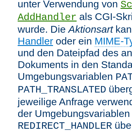
unter Verwendung von
S
als CGI-Skr
AddHandler
wurde. Die
Aktionsart
kan
Handler
oder ein
MIME-T
und den Dateipfad des an
Dokuments in den Standa
Umgebungsvariablen
PA
überg
PATH_TRANSLATED
jeweilige Anfrage verwend
der Umgebungsvariablen
übe
REDIRECT_HANDLER