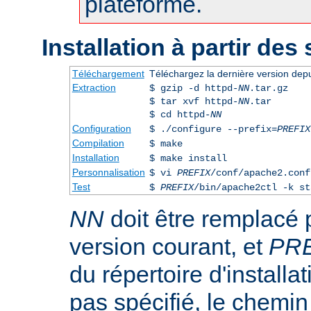
plateforme.
Installation à partir des
Téléchargement
Téléchargez la dernière version dep
Extraction
$ gzip -d httpd-
NN
.tar.gz
$ tar xvf httpd-
NN
.tar
$ cd httpd-
NN
Configuration
$ ./configure --prefix=
PREFIX
Compilation
$ make
Installation
$ make install
Personnalisation
$ vi
PREFIX
/conf/apache2.conf
Test
$
PREFIX
/bin/apache2ctl -k st
NN
doit être remplacé 
version courant, et
PR
du répertoire d'installa
pas spécifié, le chemin