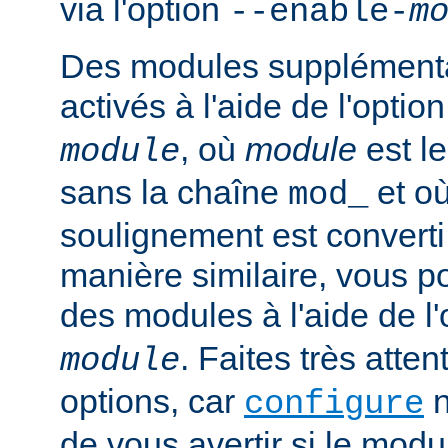
via l'option
--enable-
m
Des modules supplémenta
activés à l'aide de l'optio
, où
module
est l
module
sans la chaîne
et où
mod_
soulignement est converti 
manière similaire, vous p
des modules à l'aide de l
. Faites très atten
module
options, car
n
configure
de vous avertir si le mod