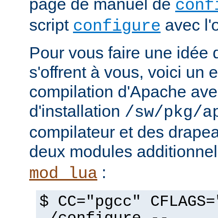
page de manuel de
conf
script
avec l'
configure
Pour vous faire une idée d
s'offrent à vous, voici un
compilation d'Apache avec
d'installation
/sw/pkg/a
compilateur et des drapeau
deux modules additionne
:
mod_lua
$ CC="pgcc" CFLAGS=