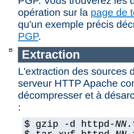
PGP. Vous trouverez les d
opération sur la
page de 
qu'un exemple précis déc
PGP
.
Extraction
L'extraction des sources d
serveur HTTP Apache con
décompresser et à désarch
:
$ gzip -d httpd-
NN
.