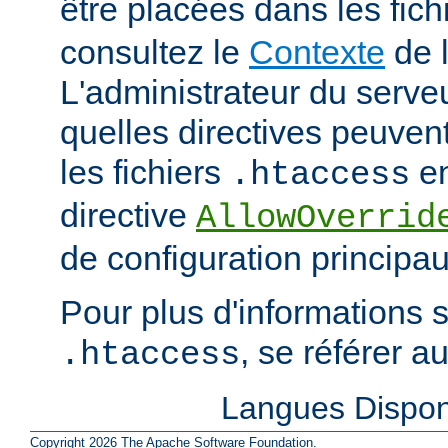
être placées dans les fich
consultez le
Contexte
de l
L'administrateur du serveu
quelles directives peuven
les fichiers
en
.htaccess
directive
AllowOverrid
de configuration principau
Pour plus d'informations su
, se référer a
.htaccess
Langues Dispon
Copyright 2026 The Apache Software Foundation.