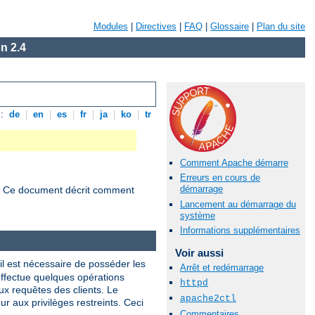
Modules
|
Directives
|
FAQ
|
Glossaire
|
Plan du site
n 2.4
s:
de
|
en
|
es
|
fr
|
ja
|
ko
|
tr
Comment Apache démarre
Erreurs en cours de
démarrage
s. Ce document décrit comment
Lancement au démarrage du
système
Informations supplémentaires
Voir aussi
 il est nécessaire de posséder les
Arrêt et redémarrage
 effectue quelques opérations
httpd
ux requêtes des clients. Le
apache2ctl
ur aux privilèges restreints. Ceci
Commentaires