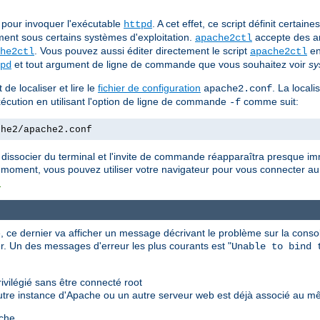
pour invoquer l'exécutable
. A cet effet, ce script définit certai
httpd
ent sous certains systèmes d'exploitation.
accepte des a
apache2ctl
. Vous pouvez aussi éditer directement le script
en
he2ctl
apache2ctl
et tout argument de ligne de commande que vous souhaitez voir
sy
pd
de localiser et lire le
fichier de configuration
. La locali
apache2.conf
'exécution en utilisant l'option de ligne de commande
comme suit:
-f
che2/apache2.conf
 dissocier du terminal et l'invite de commande réapparaîtra presque i
 moment, vous pouvez utiliser votre navigateur pour vous connecter au 
t
 ce dernier va afficher un message décrivant le problème sur la consol
r. Un des messages d'erreur les plus courants est "
Unable to bind 
vilégié sans être connecté root
utre instance d'Apache ou un autre serveur web est déjà associé au m
che.