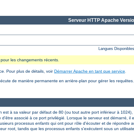
Serveur HTTP Apache Versio
Langues Disponible
se pour les changements récents.
e. Pour plus de détails, voir
Démarrer Apache en tant que service
.
écute de manière permanente en arrière-plan pour gérer les requête
n est à sa valeur par défaut de 80 (ou tout autre port inférieur à 1024),
 d'être associé à ce port privilégié. Lorsque le serveur est démarré, il
plusieurs processus
enfants
qui ont pour rôle d'écouter et de répondre a
ateur root, tandis que les processus enfants s'exécutent sous un utilisate