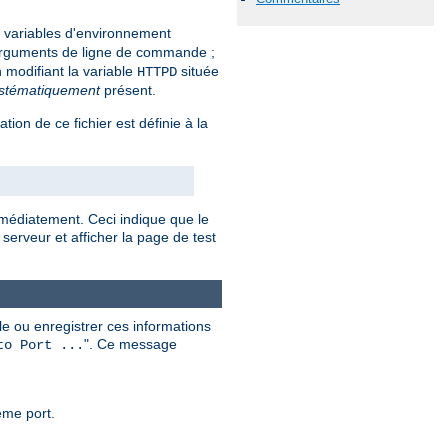
nes variables d'environnement
rguments de ligne de commande ;
 modifiant la variable
située
HTTPD
stématiquement
présent.
sation de ce fichier est définie à la
mmédiatement. Ceci indique que le
serveur et afficher la page de test
e ou enregistrer ces informations
". Ce message
to Port ...
ême port.