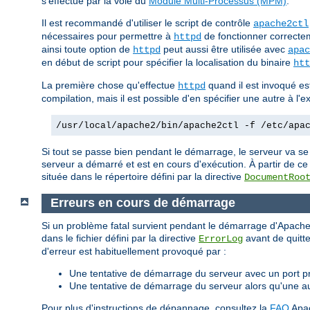
s'effectue par la voie du
Module Multi-Processus (MPM)
.
Il est recommandé d'utiliser le script de contrôle
apache2ctl
nécessaires pour permettre à
de fonctionner correctem
httpd
ainsi toute option de
peut aussi être utilisée avec
httpd
apac
en début de script pour spécifier la localisation du binaire
htt
La première chose qu'effectue
quand il est invoqué est 
httpd
compilation, mais il est possible d'en spécifier une autre à l
/usr/local/apache2/bin/apache2ctl -f /etc/apa
Si tout se passe bien pendant le démarrage, le serveur va se
serveur a démarré et est en cours d'exécution. À partir de ce
située dans le répertoire défini par la directive
DocumentRoo
Erreurs en cours de démarrage
Si un problème fatal survient pendant le démarrage d'Apache,
dans le fichier défini par la directive
avant de quitte
ErrorLog
d'erreur est habituellement provoqué par :
Une tentative de démarrage du serveur avec un port pri
Une tentative de démarrage du serveur alors qu'une a
Pour plus d'instructions de dépannage, consultez la
FAQ
Apa