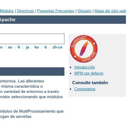
Módulos
|
Directivas
|
Preguntas Frecuentes
|
Glosario
|
Mapa del sitio web
 Apache
en
|
es
|
fr
|
ja
|
ko
|
tr
|
zh-cn
Introducción
MPM por defecto
entornos. Las diferentes
Consulte también
 misma característica o
Comentarios
n variedad de entornos a través
servidor seleccionando que módulos
 Módulos de MultiProcesamiento que
rgan de servirlas.