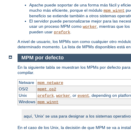
Apache puede soportar de una forma más fácil y efici
mucho más eficiente, porque el módulo
pue
mpm_winnt
beneficio se extiende también a otros sistemas opera
El servidor puede personalizarse mejor para las neces
usar un proceso MPM como
, mientras que los
worker
pueden usar
.
prefork
A nivel de usuario, los MPMs son como cualquier otro módul
determinado momento. La lista de MPMs disponibles está en
MPM por defecto
En la siguiente tabla se muestran los MPMs por defecto para 
compilar.
Netware
mpm_netware
OS/2
mpmt_os2
Unix
,
, or
, depending on platfor
prefork
worker
event
Windows
mpm_winnt
aquí, 'Unix' se usa para designar a los sistemas operativo
En el caso de los Unix, la decisión de que MPM se va a inst