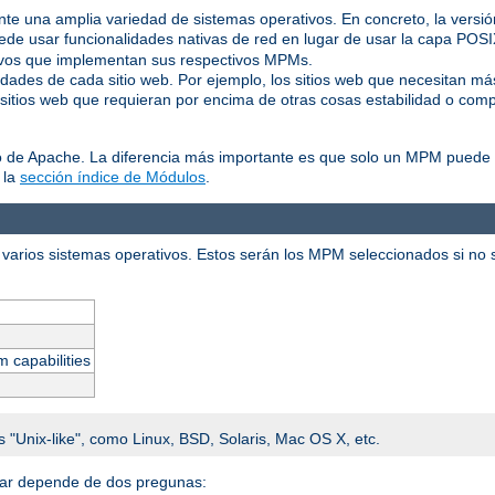
ente una amplia variedad de sistemas operativos. En concreto, la vers
de usar funcionalidades nativas de red en lugar de usar la capa POS
tivos que implementan sus respectivos MPMs.
idades de cada sitio web. Por ejemplo, los sitios web que necesitan m
 sitios web que requieran por encima de otras cosas estabilidad o comp
o de Apache. La diferencia más importante es que solo un MPM puede e
 la
sección índice de Módulos
.
varios sistemas operativos. Estos serán los MPM seleccionados si no se
m capabilities
s "Unix-like", como Linux, BSD, Solaris, Mac OS X, etc.
alar depende de dos pregunas: