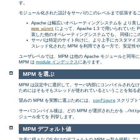
す。
モジュール化された設計をサーバのこのレベルまで拡張するこ
Apache は幅広いオペレーティングシステムを より美し
によって、Apache 1.3 で用いられてい
mpm_winnt
装した他のオペレーティングシステムでも、 同様にこ
サーバは特定のサイト向けに、より上手にカスタマイズ
スレッド化された MPM を利用できる一方で、安定性
ユーザレベルでは、MPM は他の Apache モジュールと
MPM は
module インデックス
にあります。
MPM を選ぶ
MPM は設定中に選択して、サーバ内部にコンパイルされな
ためにはそもそもスレッドが使われているということを知る
望みの MPM を実際に選ぶためには、
スクリプト
configure
サーバコンパイル後は、どの MPM が選択されたかを
./http
ジュール全てを 列挙します。
MPM デフォルト値
次表に様々な OS 向けのデフォルトの MPM 一覧を掲載し