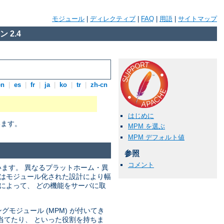
モジュール
|
ディレクティブ
|
FAQ
|
用語
|
サイトマップ
 2.4
en
|
es
|
fr
|
ja
|
ko
|
tr
|
zh-cn
はじめに
います。
MPM を選ぶ
MPM デフォルト値
参照
コメント
います。 異なるプラットホーム・異
ではモジュール化された設計により幅
によって、 どの機能をサーバに取
モジュール (MPM) が付いてき
当てたり、 といった役割を持ちま