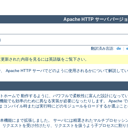
Apache HTTP サーバ バージョン
)
翻訳済み言語:
de
|
近更新された内容を見るには英語版をご覧下さい。
Apache HTTP サーバでどのように使用されるかについて解説して
プラットホームで 動作するように、パワフルで柔軟性に富んだ設計になって
機能でも効率のために異なる実装が必要になったりします。 Apache 
は コンパイル時または実行時にどのモジュールをロードするか選ぶこと
バの基本機能にまで拡張しました。 サーバには精選されたマルチプロセッシング
 リクエストを受け付けたり、リクエストを扱うよう子プロセスに割り