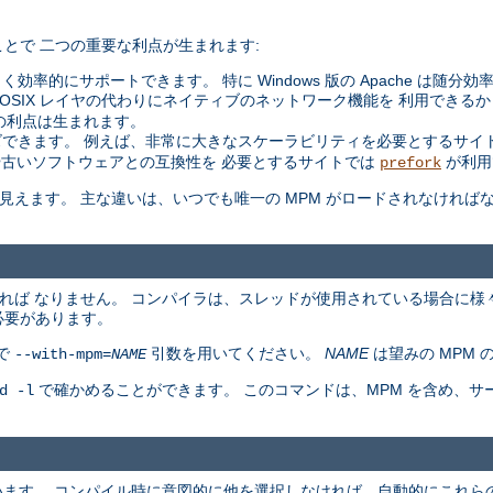
とで 二つの重要な利点が生まれます:
く効率的にサポートできます。 特に Windows 版の Apache は随分
た POSIX レイヤの代わりにネイティブのネットワーク機能を 利用できるか
の利点は生まれます。
できます。 例えば、非常に大きなスケーラビリティを必要とするサイ
や古いソフトウェアとの互換性を 必要とするサイトでは
が利用
prefork
同等に見えます。 主な違いは、いつでも唯一の MPM がロードされなけれ
ければ なりません。 コンパイラは、スレッドが使用されている場合に様
必要があります。
で
引数を用いてください。
NAME
は望みの MPM 
--with-mpm=
NAME
で確かめることができます。 このコマンドは、MPM を含め、
d -l
ています。 コンパイル時に意図的に他を選択しなければ、自動的にこれらの