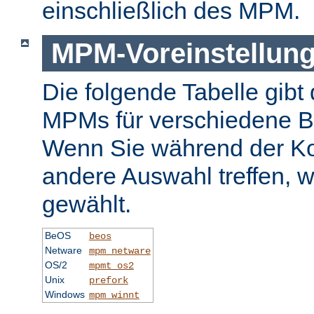
einschließlich des MPM.
MPM-Voreinstellun
Die folgende Tabelle gibt 
MPMs für verschiedene B
Wenn Sie während der Ko
andere Auswahl treffen, 
gewählt.
BeOS
beos
Netware
mpm_netware
OS/2
mpmt_os2
Unix
prefork
Windows
mpm_winnt