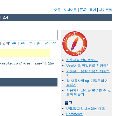
모듈
|
지시어들
|
FAQ
|
용어
|
사이트맵
 2.4
 언어:
en
|
es
|
fr
|
ja
|
ko
|
tr
사용자별 웹디렉토리
에 접근
xample.com/~username/
UserDir로 파일경로 지정하기
기능을 이용할 사용자 제한하
기
각 사용자별 cgi 디렉토리 지
정하기
사용자가 설정을 변경할 수 있
도록 만들기
참고
URL을 파일시스템에 대응
Comments