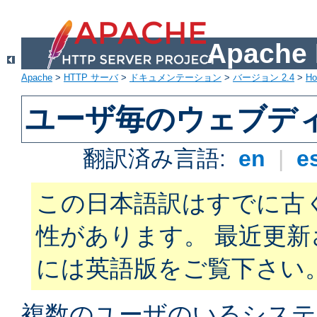
Apach
Apache
>
HTTP サーバ
>
ドキュメンテーション
>
バージョン 2.4
>
H
ユーザ毎のウェブデ
翻訳済み言語:
en
|
e
この日本語訳はすでに古
性があります。 最近更
には英語版をご覧下さい
複数のユーザのいるシステ