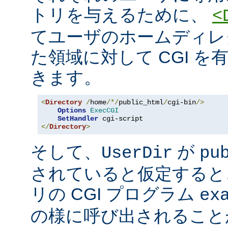
トリを与えるために、
<
てユーザのホームディレ
た領域に対して CGI を
きます。
<
Directory
/
home
/*/
public_html
/
cgi-bin
/>
Options
ExecCGI
SetHandler
</
Directory
>
そして、
が
UserDir
pu
されていると仮定すると
リの CGI プログラム
ex
の様に呼び出されること