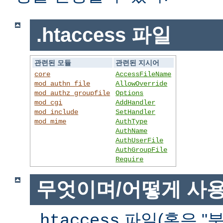
.htaccess 파일
관련된 모듈
관련된 지시어
core
AccessFileName
mod_authn_file
AllowOverride
mod_authz_groupfile
Options
mod_cgi
AddHandler
mod_include
SetHandler
mod_mime
AuthType
AuthName
AuthUserFile
AuthGroupFile
Require
무엇이며/어떻게 사
파일(혹은 "분
.htaccess