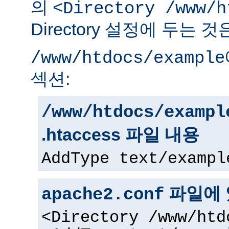
의
<Directory /www/h
Directory 설정에 두는 
/www/htdocs/example
섹션:
/www/htdocs/exampl
.htaccess 파일 내용
AddType text/exampl
파일에 
apache2.conf
<Directory /www/htd