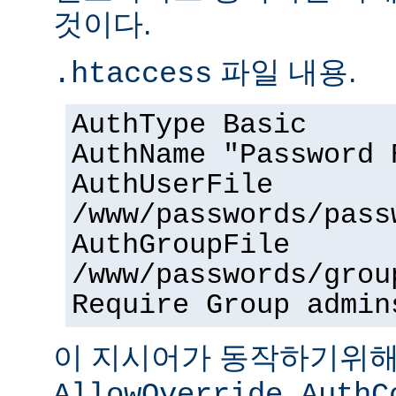
것이다.
파일 내용.
.htaccess
AuthType Basic
AuthName "Password 
AuthUserFile
/www/passwords/pass
AuthGroupFile
/www/passwords/grou
Require Group admin
이 지시어가 동작하기위
AllowOverride AuthC