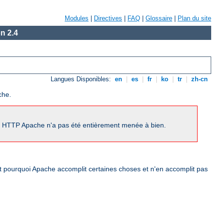
Modules
|
Directives
|
FAQ
|
Glossaire
|
Plan du site
n 2.4
Langues Disponibles:
en
|
es
|
fr
|
ko
|
tr
|
zh-cn
che.
ur HTTP Apache n'a pas été entièrement menée à bien.
nt pourquoi Apache accomplit certaines choses et n'en accomplit pas