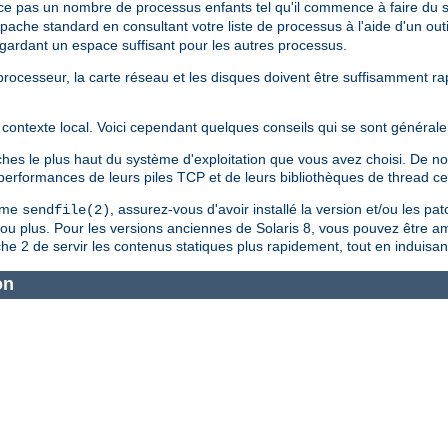
ce pas un nombre de processus enfants tel qu'il commence à faire du
Apache standard en consultant votre liste de processus à l'aide d'un outi
n gardant un espace suffisant pour les autres processus.
le processeur, la carte réseau et les disques doivent être suffisamment 
contexte local. Voici cependant quelques conseils qui se sont générale
tches le plus haut du système d'exploitation que vous avez choisi. De
s performances de leurs piles TCP et de leurs bibliothèques de thread c
tème
, assurez-vous d'avoir installé la version et/ou les pa
sendfile(2)
4 ou plus. Pour les versions anciennes de Solaris 8, vous pouvez être a
e 2 de servir les contenus statiques plus rapidement, tout en induisan
on