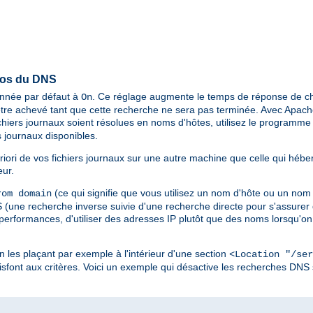
pos du DNS
ionnée par défaut à
. Ce réglage augmente le temps de réponse de ch
On
tre achevé tant que cette recherche ne sera pas terminée. Avec Apache 
chiers journaux soient résolues en noms d'hôtes, utilisez le programm
 journaux disponibles.
riori de vos fichiers journaux sur une autre machine que celle qui hébe
eur.
(ce qui signifie que vous utilisez un nom d'hôte ou un nom
om domain
une recherche inverse suivie d'une recherche directe pour s'assurer q
 performances, d'utiliser des adresses IP plutôt que des noms lorsqu'on 
en les plaçant par exemple à l'intérieur d'une section
<Location "/ser
sfont aux critères. Voici un exemple qui désactive les recherches DNS 