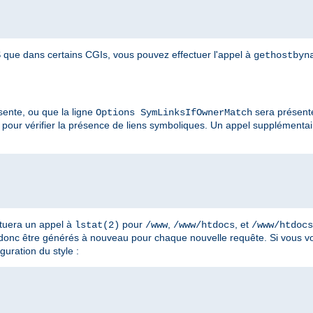
que dans certains CGIs, vous pouvez effectuer l'appel à
gethostbyn
ente, ou que la ligne
sera présent
Options SymLinksIfOwnerMatch
pour vérifier la présence de liens symboliques. Un appel supplémenta
ctuera un appel à
pour
,
, et
lstat(2)
/www
/www/htdocs
/www/htdocs
 donc être générés à nouveau pour chaque nouvelle requête. Si vous vo
guration du style :