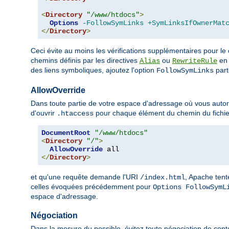
<
Directory
"/www/htdocs"
>
Options
-FollowSymLinks
+SymLinksIfOwnerMat
</
Directory
>
Ceci évite au moins les vérifications supplémentaires pour le
chemins définis par les directives
ou
en 
Alias
RewriteRule
des liens symboliques, ajoutez l'option
parto
FollowSymLinks
AllowOverride
Dans toute partie de votre espace d'adressage où vous autoris
d'ouvrir
pour chaque élément du chemin du fichie
.htaccess
DocumentRoot
"/www/htdocs"
<
Directory
"/"
>
AllowOverride
</
Directory
>
et qu'une requête demande l'URI
, Apache tent
/index.html
celles évoquées précédemment pour
Options FollowSymL
espace d'adressage.
Négociation
Dans la mesure du possible, évitez toute négociation de cont