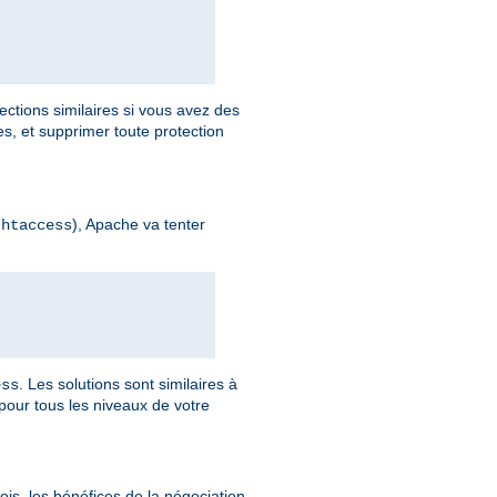
ections similaires si vous avez des
, et supprimer toute protection
), Apache va tenter
.htaccess
. Les solutions sont similaires à
ess
pour tous les niveaux de votre
is, les bénéfices de la négociation