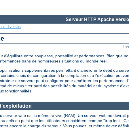
Serveur HTTP Apache Versio
ons diverses
he
Lan
d'équilibre entre souplesse, portabilité et performances. Bien que non
performances dans de nombreuses situations du monde réel.
timisations supplémentaires permettant d'améliorer le débit du serveu
certains choix de configuration à la compilation et à l'exécution peuve
strateur de serveur peut configurer pour améliorer les performances d'
d de mieux tirer parti des possibilités du matériel et du système d'expl
ux fonctionnalités.
'exploitation
u serveur web est la mémoire vive (RAM). Un serveur web ne devrait jama
là du point que les utilisateurs considèrent comme "trop lent". Ceci i
enter encore la charge du serveur. Vous pouvez, et même devez définir l