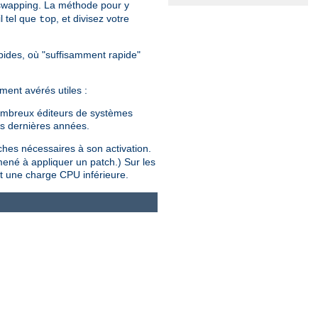
 swapping. La méthode pour y
l tel que
, et divisez votre
top
rapides, où "suffisamment rapide"
ment avérés utiles :
 nombreux éditeurs de systèmes
es dernières années.
tches nécessaires à son activation.
mené à appliquer un patch.) Sur les
t une charge CPU inférieure.