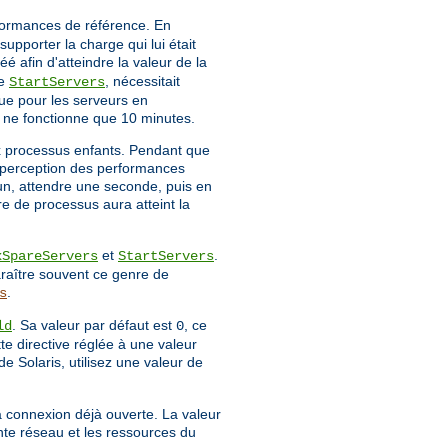
rformances de référence. En
upporter la charge qui lui était
é afin d'atteindre la valeur de la
ve
, nécessitait
StartServers
ue pour les serveurs en
r ne fonctionne que 10 minutes.
x processus enfants. Pendant que
la perception des performances
 un, attendre une seconde, puis en
re de processus aura atteint la
et
.
xSpareServers
StartServers
raître souvent ce genre de
.
s
. Sa valeur par défaut est
, ce
ld
0
tte directive réglée à une valeur
de Solaris, utilisez une valeur de
a connexion déjà ouverte. La valeur
nte réseau et les ressources du