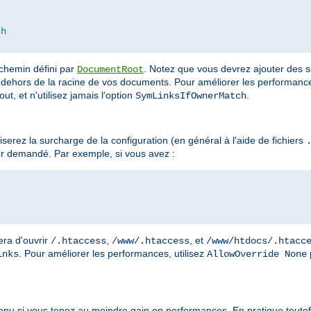
ch
 chemin défini par
. Notez que vous devrez ajouter des s
DocumentRoot
dehors de la racine de vos documents. Pour améliorer les performances
ut, et n'utilisez jamais l'option
.
SymLinksIfOwnerMatch
erez la surcharge de la configuration (en général à l'aide de fichiers
r demandé. Par exemple, si vous avez :
era d'ouvrir
,
, et
/.htaccess
/www/.htaccess
/www/htdocs/.htacc
. Pour améliorer les performances, utilisez
inks
AllowOverride None
enu si vous tenez au moindre gain en performances. En pratique toutefo