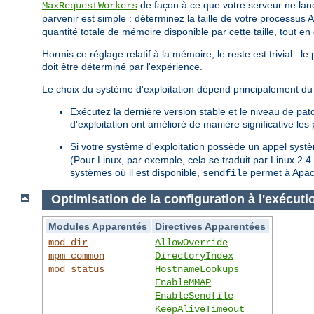
de façon à ce que votre serveur ne lan
MaxRequestWorkers
parvenir est simple : déterminez la taille de votre processus 
quantité totale de mémoire disponible par cette taille, tout e
Hormis ce réglage relatif à la mémoire, le reste est trivial : 
doit être déterminé par l'expérience.
Le choix du système d'exploitation dépend principalement du 
Exécutez la dernière version stable et le niveau de pa
d'exploitation ont amélioré de manière significative le
Si votre système d'exploitation possède un appel sys
(Pour Linux, par exemple, cela se traduit par Linux 2.
systèmes où il est disponible,
permet à Apach
sendfile
Optimisation de la configuration à l'exécuti
Modules Apparentés
Directives Apparentées
mod_dir
AllowOverride
mpm_common
DirectoryIndex
mod_status
HostnameLookups
EnableMMAP
EnableSendfile
KeepAliveTimeout