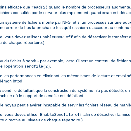
ins efficace que
quand le nombre de processeurs augmente. 
read(2)
 fichiers consultés par le serveur plus rapidement quand
est désact
mmap
s un système de fichiers monté par NFS, et si un processus sur une au
une erreur de bus la prochaine fois qu'il essaiera d'accéder au contenu
re, vous devez utiliser
afin de désactiver le transfert 
EnableMMAP off
au de chaque répertoire.)
u fichier à servir - par exemple, lorsqu'il sert un contenu de fichier sta
te l'opération
.
sendfile(2)
liore les performances en éliminant les mécanismes de lecture et envoi 
u démon httpd :
endfile défaillant que la construction du système n'a pas détecté, en pa
chine où le support de sendfile est défaillant.
e noyau peut s'avérer incapable de servir les fichiers réseau de maniè
re, vous devez utiliser
afin de désactiver la mise
EnableSendfile off
ette directive au niveau de chaque répertoire.)