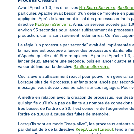
Process Creation
Avant Apache 1.3, les directives
,
MinSpareServers
MaxSpa
particulier, Apache avait besoin d'un délai de "montée en puis
appliquée. Après le lancement initial des processus enfants 
directive
. Ainsi, un serveur accédé par 100
MinSpareServers
environ 95 secondes pour lancer suffisamment de processus e
production, car ils sont rarement redémarrés. Ce n'est cepen
La règle "un processus par seconde" avait été implémentée 
la machine est occupée à lancer des processus enfants, elle n
d'Apache qu'elle a dû être remplacée. A partir d'Apache 1.3, 
lancer deux, attendre une seconde, puis en lancer quatre et ai
valeur définie par la directive
.
MinSpareServers
Ceci s'avère suffisamment réactif pour pouvoir en général se
Lorsque plus de 4 processus enfants sont lancés par seconde
message, vous devez vous pencher sur ces réglages. Pour vous
À mettre en relation avec la création de processus, leur destru
qui signifie qu'il n'y a pas de limite au nombre de connexions 
très basse, de l'ordre de
, il est conseillé de l'augmenter 
30
l'ordre de
à cause des fuites de mémoire.
10000
Lorsqu'ils sont en mode "keep-alive", les processus enfants s
par défaut de
de la directive
tend à min
5
KeepAliveTimeout