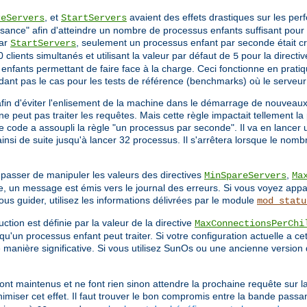
, et
avaient des effets drastiques sur les pe
reServers
StartServers
sance" afin d'atteindre un nombre de processus enfants suffisant pour s
par
, seulement un processus enfant par seconde était cré
StartServers
 clients simultanés et utilisant la valeur par défaut de
pour la directi
5
nfants permettant de faire face à la charge. Ceci fonctionne en pratiq
dant pas le cas pour les tests de référence (benchmarks) où le serveu
afin d'éviter l'enlisement de la machine dans le démarrage de nouveau
e peut pas traiter les requêtes. Mais cette règle impactait tellement 
le code a assoupli la règle "un processus par seconde". Il va en lancer
nsi de suite jusqu'à lancer 32 processus. Il s'arrêtera lorsque le nomb
 passer de manipuler les valeurs des directives
,
MinSpareServers
Ma
, un message est émis vers le journal des erreurs. Si vous voyez appa
 guider, utilisez les informations délivrées par le module
mod_statu
ction est définie par la valeur de la directive
MaxConnectionsPerChi
qu'un processus enfant peut traiter. Si votre configuration actuelle a ce
de manière significative. Si vous utilisez SunOs ou une ancienne version 
ont maintenus et ne font rien sinon attendre la prochaine requête sur l
imiser cet effet. Il faut trouver le bon compromis entre la bande passa