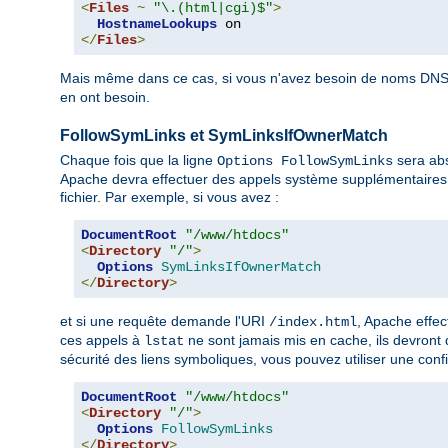
<
Files
~
"\.(html|cgi)$"
>
HostnameLookups
</
Files
>
Mais même dans ce cas, si vous n'avez besoin de noms DNS 
en ont besoin.
FollowSymLinks et SymLinksIfOwnerMatch
Chaque fois que la ligne
sera abs
Options FollowSymLinks
Apache devra effectuer des appels système supplémentaires 
fichier. Par exemple, si vous avez :
DocumentRoot
"/www/htdocs"
<
Directory
"/"
>
Options
SymLinksIfOwnerMatch
</
Directory
>
et si une requête demande l'URI
, Apache effe
/index.html
ces appels à
ne sont jamais mis en cache, ils devront
lstat
sécurité des liens symboliques, vous pouvez utiliser une confi
DocumentRoot
"/www/htdocs"
<
Directory
"/"
>
Options
FollowSymLinks
</
Directory
>