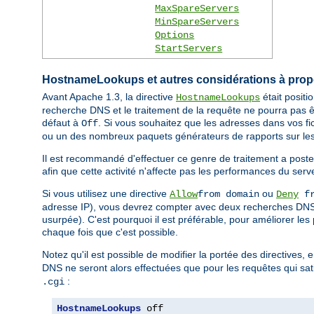
MaxSpareServers
MinSpareServers
Options
StartServers
HostnameLookups et autres considérations à pro
Avant Apache 1.3, la directive
était posit
HostnameLookups
recherche DNS et le traitement de la requête ne pourra pas ê
défaut à
. Si vous souhaitez que les adresses dans vos fi
Off
ou un des nombreux paquets générateurs de rapports sur les
Il est recommandé d'effectuer ce genre de traitement a poste
afin que cette activité n'affecte pas les performances du serv
Si vous utilisez une directive
ou
Allow
from domain
Deny
fr
adresse IP), vous devrez compter avec deux recherches DNS (
usurpée). C'est pourquoi il est préférable, pour améliorer les
chaque fois que c'est possible.
Notez qu'il est possible de modifier la portée des directives, 
DNS ne seront alors effectuées que pour les requêtes qui sati
:
.cgi
HostnameLookups