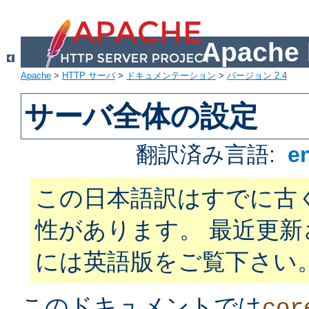
Apach
Apache
>
HTTP サーバ
>
ドキュメンテーション
>
バージョン 2.4
サーバ全体の設定
翻訳済み言語:
e
この日本語訳はすでに古
性があります。 最近更
には英語版をご覧下さい
このドキュメントでは
cor