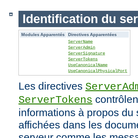
Identification du se
Modules Apparentés
Directives Apparentées
ServerName
ServerAdmin
ServerSignature
ServerTokens
UseCanonicalName
UseCanonicalPhysicalPort
Les directives
ServerAd
contrôlen
ServerTokens
informations à propos du 
affichées dans les docum
serveur comme les messag