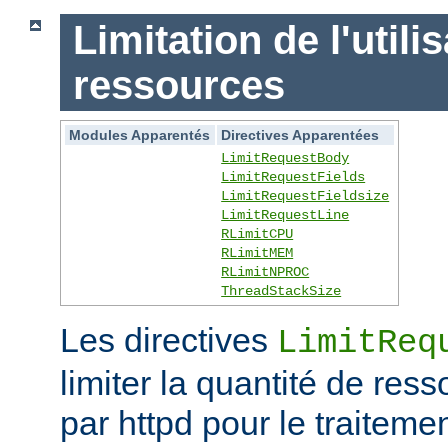
Limitation de l'utili
ressources
Modules Apparentés
Directives Apparentées
LimitRequestBody
LimitRequestFields
LimitRequestFieldsize
LimitRequestLine
RLimitCPU
RLimitMEM
RLimitNPROC
ThreadStackSize
Les directives
LimitReq
limiter la quantité de r
par httpd pour le traitem