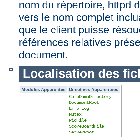
nom du répertoire, httpd do
vers le nom complet inclua
que le client puisse réso
références relatives prés
document.
Localisation des fic
Modules Apparentés
Directives Apparentées
CoreDumpDirectory
DocumentRoot
ErrorLog
Mutex
PidFile
ScoreBoardFile
ServerRoot