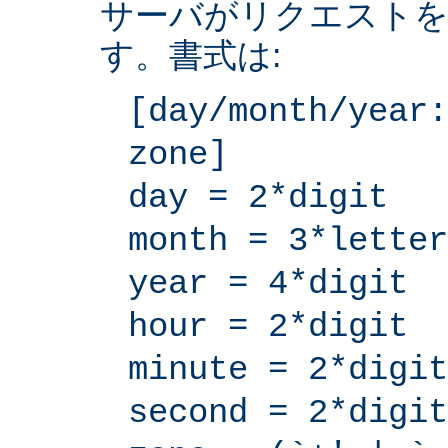
サーバがリクエストを
す。書式は:
[day/month/year:
zone]
day = 2*digit
month = 3*letter
year = 4*digit
hour = 2*digit
minute = 2*digit
second = 2*digit