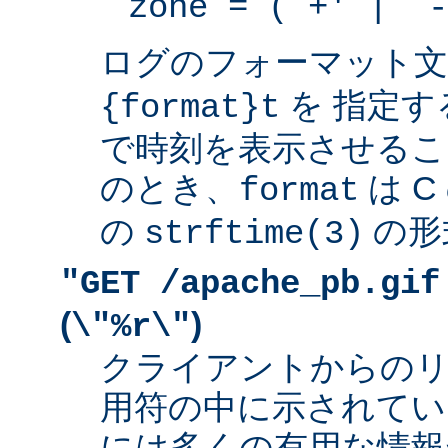
zone = (`+' | `-
ログのフォーマット
を 指定す
{format}t
で時刻を表示させるこ
のとき、
は 
format
の
の形
strftime(3)
"GET /apache_pb.gif
(
)
\"%r\"
クライアントからの
用符の中に示されてい
には多くの有用な情報