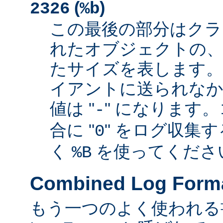
(
)
2326
%b
この最後の部分はクラ
れたオブジェクトの、
たサイズを表します
イアントに送られなか
値は "
" になります
-
合に "
" をログ収集
0
く
を使ってくださ
%B
Combined Log Form
もう一つのよく使われる書式