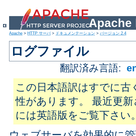
Apach
Apache
>
HTTP サーバ
>
ドキュメンテーション
>
バージョン 2.4
ログファイル
翻訳済み言語:
e
この日本語訳はすでに古
性があります。 最近更
には英語版をご覧下さい
ウェブサーバを効果的に管