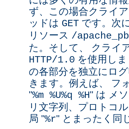
ず、この場合クライア
ッドは
です。次
GET
リソース
/apache_pb
た。そして、 クライ
を使用しま
HTTP/1.0
の各部分を独立にログ
きます。例えば、 フ
"
" は 
%m %U%q %H
リ文字列、プロトコル
局 "
" とまったく
%r