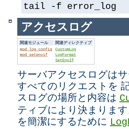
tail -f error_log
アクセスログ
関連モジュール
関連ディレクティブ
mod_log_config
CustomLog
mod_setenvif
LogFormat
SetEnvIf
サーバアクセスログはサ
すべてのリクエストを 
スログの場所と内容は
C
ティブにより決まります
を簡潔にするために
Log