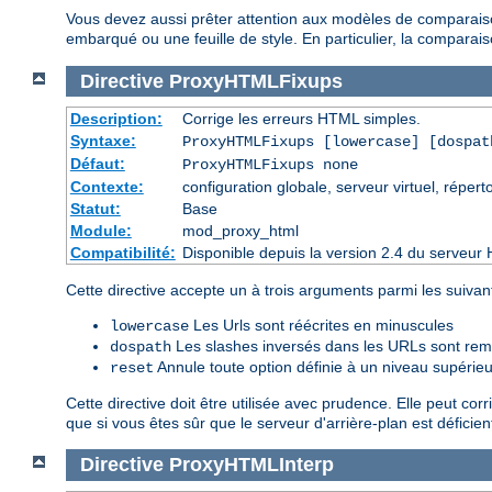
Vous devez aussi prêter attention aux modèles de comparaison
embarqué ou une feuille de style. En particulier, la compara
Directive
ProxyHTMLFixups
Description:
Corrige les erreurs HTML simples.
Syntaxe:
ProxyHTMLFixups [lowercase] [dospat
Défaut:
ProxyHTMLFixups none
Contexte:
configuration globale, serveur virtuel, réperto
Statut:
Base
Module:
mod_proxy_html
Compatibilité:
Disponible depuis la version 2.4 du serveur 
Cette directive accepte un à trois arguments parmi les suivant
Les Urls sont réécrites en minuscules
lowercase
Les slashes inversés dans les URLs sont remp
dospath
Annule toute option définie à un niveau supérieu
reset
Cette directive doit être utilisée avec prudence. Elle peut corr
que si vous êtes sûr que le serveur d'arrière-plan est déficien
Directive
ProxyHTMLInterp