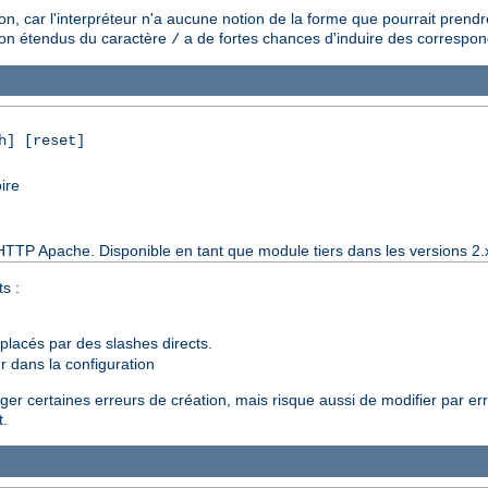
, car l'interpréteur n'a aucune notion de la forme que pourrait prend
ison étendus du caractère
a de fortes chances d'induire des correspo
/
h] [reset]
ire
HTTP Apache. Disponible en tant que module tiers dans les versions 2.
s :
lacés par des slashes directs.
r dans la configuration
iger certaines erreurs de création, mais risque aussi de modifier par erre
t.