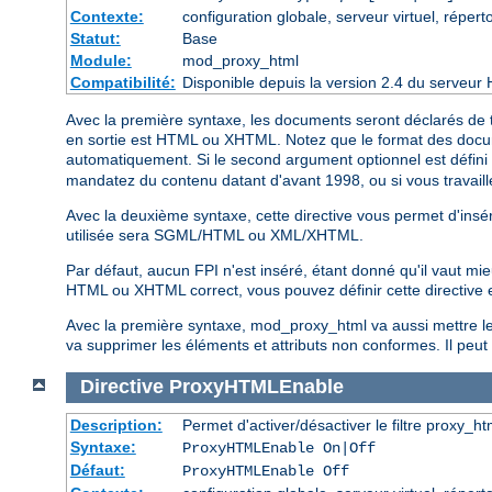
Contexte:
configuration globale, serveur virtuel, réperto
Statut:
Base
Module:
mod_proxy_html
Compatibilité:
Disponible depuis la version 2.4 du serveur 
Avec la première syntaxe, les documents seront déclarés de t
en sortie est HTML ou XHTML. Notez que le format des documen
automatiquement. Si le second argument optionnel est défini
mandatez du contenu datant d'avant 1998, ou si vous travaillez
Avec la deuxième syntaxe, cette directive vous permet d'insér
utilisée sera SGML/HTML ou XML/XHTML.
Par défaut, aucun FPI n'est inséré, étant donné qu'il vaut mi
HTML ou XHTML correct, vous pouvez définir cette directive
Avec la première syntaxe, mod_proxy_html va aussi mettre le c
va supprimer les éléments et attributs non conformes. Il peut a
Directive
ProxyHTMLEnable
Description:
Permet d'activer/désactiver le filtre proxy_ht
Syntaxe:
ProxyHTMLEnable On|Off
Défaut:
ProxyHTMLEnable Off