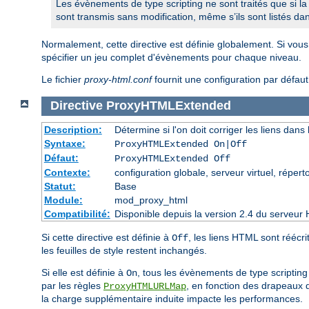
Les évènements de type scripting ne sont traités que si la
sont transmis sans modification, même s’ils sont listés dan
Normalement, cette directive est définie globalement. Si vou
spécifier un jeu complet d'évènements pour chaque niveau.
Le fichier
proxy-html.conf
fournit une configuration par défau
Directive
ProxyHTMLExtended
Description:
Détermine si l'on doit corriger les liens dans 
Syntaxe:
ProxyHTMLExtended On|Off
Défaut:
ProxyHTMLExtended Off
Contexte:
configuration globale, serveur virtuel, réperto
Statut:
Base
Module:
mod_proxy_html
Compatibilité:
Disponible depuis la version 2.4 du serveur 
Si cette directive est définie à
, les liens HTML sont réécri
Off
les feuilles de style restent inchangés.
Si elle est définie à
, tous les évènements de type scripting 
On
par les règles
, en fonction des drapeaux d
ProxyHTMLURLMap
la charge supplémentaire induite impacte les performances.