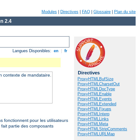
Modules
|
Directives
|
FAQ
|
Glossaire
|
Plan du site
n 2.4
Langues Disponibles:
en
|
fr
Directives
un contexte de mandataire.
ProxyHTMLBufSize
ProxyHTMLCharsetOut
ProxyHTMLDocType
ProxyHTMLEnable
ProxyHTMLEvents
ProxyHTMLExtended
ProxyHTMLFixups
ProxyHTMLInterp
ProxyHTMLLinks
 fonctionnent pour les utilisateurs
ProxyHTMLMeta
 fait partie des composants
ProxyHTMLStripComments
ProxyHTMLURLMap