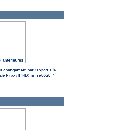
x antérieures.
out changement par rapport à la
iale
ProxyHTMLCharsetOut *