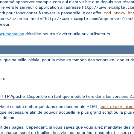
 nommé appserver.example.com qui n'est visible que depuis son réseau
elle vers le serveur d'application à l'adresse
http://www.example.co
rit pour fonctionner à travers la passerelle. A cet effet,
mod_proxy_ht
en
bar</a>
<a href="http://www.example.com/appserver/foo/
rieur.
ocumentation
détaillée pourra s'avérer utile aux utilisateurs.
si que sa taille initiale, pour la mise en tampon des scripts en ligne et de
ire
HTTP Apache. Disponible en tant que module tiers dans les versions 2.
style et scripts) embarqué dans des documents HTML,
mod_proxy_html
 nécessaire afin de pouvoir accueillir le plus grand script ou la plus g
 définir.
part des pages. Cependant, si vous savez que vous allez mandater des 
ur chaque script ou feuilles de style, non pour leur ensemble), il sera plu