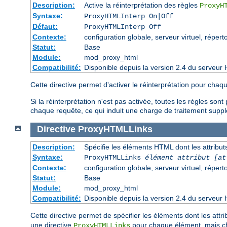
Description:
Active la réinterprétation des règles
ProxyH
Syntaxe:
ProxyHTMLInterp On|Off
Défaut:
ProxyHTMLInterp Off
Contexte:
configuration globale, serveur virtuel, réperto
Statut:
Base
Module:
mod_proxy_html
Compatibilité:
Disponible depuis la version 2.4 du serveur 
Cette directive permet d'activer le réinterprétation pour cha
Si la réinterprétation n'est pas activée, toutes les règles so
chaque requête, ce qui induit une charge de traitement supplé
Directive
ProxyHTMLLinks
Description:
Spécifie les éléments HTML dont les attributs
Syntaxe:
ProxyHTMLLinks
élément attribut [at
Contexte:
configuration globale, serveur virtuel, réperto
Statut:
Base
Module:
mod_proxy_html
Compatibilité:
Disponible depuis la version 2.4 du serveur 
Cette directive permet de spécifier les éléments dont les attri
une directive
pour chaque élément, mais cha
ProxyHTMLLinks