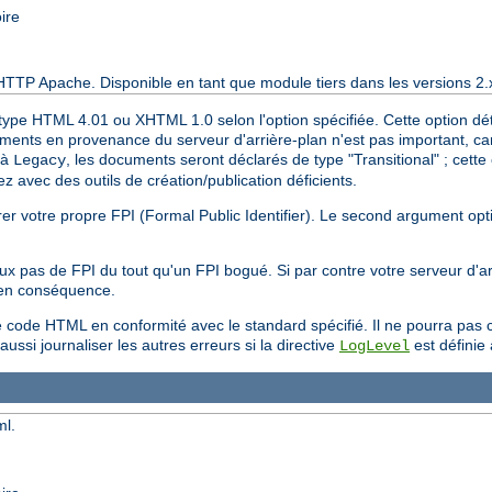
ire
HTTP Apache. Disponible en tant que module tiers dans les versions 2.
ype HTML 4.01 ou XHTML 1.0 selon l'option spécifiée. Cette option déte
ts en provenance du serveur d'arrière-plan n'est pas important, car l
 à
, les documents seront déclarés de type "Transitional" ; cette
Legacy
 avec des outils de création/publication déficients.
er votre propre FPI (Formal Public Identifier). Le second argument opt
eux pas de FPI du tout qu'un FPI bogué. Si par contre votre serveur d'
 en conséquence.
ode HTML en conformité avec le standard spécifié. Il ne pourra pas cor
ussi journaliser les autres erreurs si la directive
est définie
LogLevel
ml.