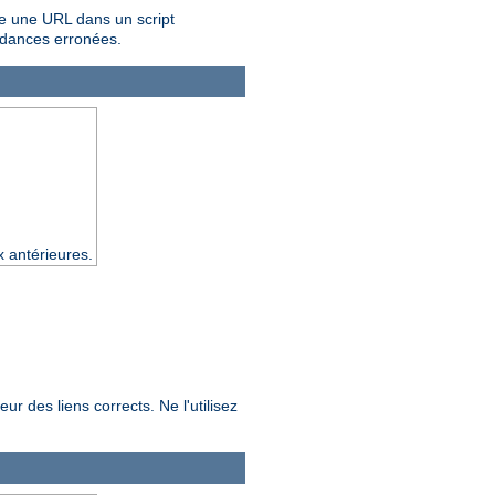
re une URL dans un script
ndances erronées.
x antérieures.
ur des liens corrects. Ne l'utilisez