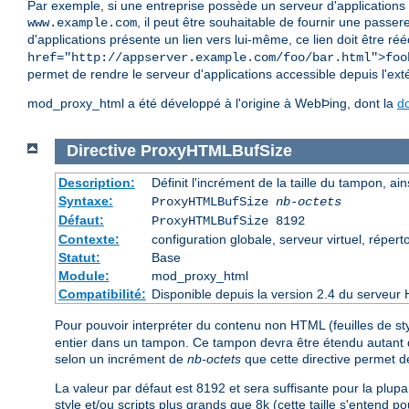
Par exemple, si une entreprise possède un serveur d'applications
, il peut être souhaitable de fournir une passer
www.example.com
d'applications présente un lien vers lui-même, ce lien doit être rééc
href="http://appserver.example.com/foo/bar.html">foo
permet de rendre le serveur d'applications accessible depuis l'exté
mod_proxy_html a été développé à l'origine à WebÞing, dont la
d
Directive
ProxyHTMLBufSize
Description:
Définit l'incrément de la taille du tampon, ain
Syntaxe:
ProxyHTMLBufSize
nb-octets
Défaut:
ProxyHTMLBufSize 8192
Contexte:
configuration globale, serveur virtuel, réperto
Statut:
Base
Module:
mod_proxy_html
Compatibilité:
Disponible depuis la version 2.4 du serveur 
Pour pouvoir interpréter du contenu non HTML (feuilles de 
entier dans un tampon. Ce tampon devra être étendu autant que
selon un incrément de
nb-octets
que cette directive permet de
La valeur par défaut est 8192 et sera suffisante pour la plu
style et/ou scripts plus grands que 8k (cette taille s'entend po