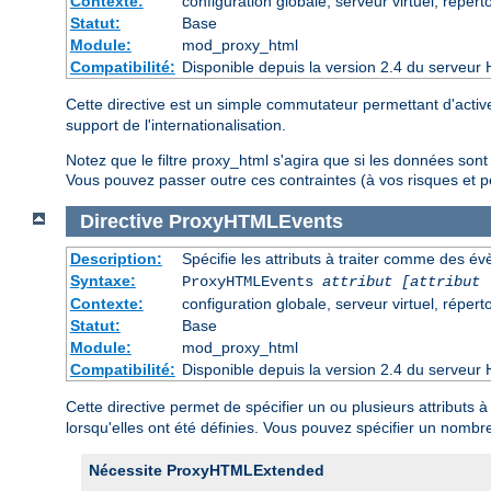
Contexte:
configuration globale, serveur virtuel, réperto
Statut:
Base
Module:
mod_proxy_html
Compatibilité:
Disponible depuis la version 2.4 du serveur 
Cette directive est un simple commutateur permettant d'activer
support de l'internationalisation.
Notez que le filtre proxy_html s'agira que si les données son
Vous pouvez passer outre ces contraintes (à vos risques et pé
Directive
ProxyHTMLEvents
Description:
Spécifie les attributs à traiter comme des é
Syntaxe:
ProxyHTMLEvents
attribut [attribut 
Contexte:
configuration globale, serveur virtuel, réperto
Statut:
Base
Module:
mod_proxy_html
Compatibilité:
Disponible depuis la version 2.4 du serveur 
Cette directive permet de spécifier un ou plusieurs attributs
lorsqu'elles ont été définies. Vous pouvez spécifier un nombr
Nécessite ProxyHTMLExtended