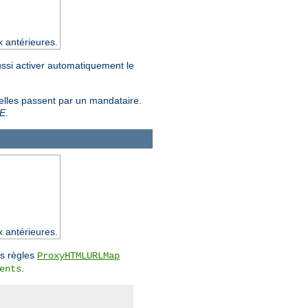
x antérieures.
ussi activer automatiquement le
 elles passent par un mandataire.
E
.
x antérieures.
es règles
ProxyHTMLURLMap
.
ents