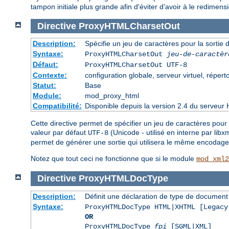
tampon initiale plus grande afin d'éviter d'avoir à le redim
Directive
ProxyHTMLCharsetOut
Description:
Spécifie un jeu de caractères pour la sorti
Syntaxe:
ProxyHTMLCharsetOut
jeu-de-caractèr
Défaut:
ProxyHTMLCharsetOut UTF-8
Contexte:
configuration globale, serveur virtuel, réperto
Statut:
Base
Module:
mod_proxy_html
Compatibilité:
Disponible depuis la version 2.4 du serveur 
Cette directive permet de spécifier un jeu de caractères pour 
valeur par défaut
(Unicode - utilisé en interne par lib
UTF-8
permet de générer une sortie qui utilisera le même encodage 
Notez que tout ceci ne fonctionne que si le module
mod_xml2
Directive
ProxyHTMLDocType
Description:
Définit une déclaration de type de docume
Syntaxe:
ProxyHTMLDocType HTML|XHTML [Legacy
OR
ProxyHTMLDocType
fpi
[SGML|XML]