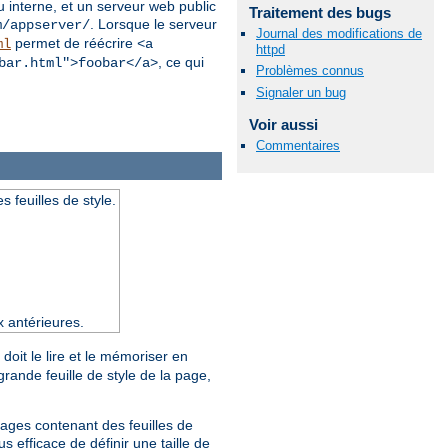
 interne, et un serveur web public
Traitement des bugs
. Lorsque le serveur
m/appserver/
Journal des modifications de
permet de réécrire
ml
<a
httpd
, ce qui
bar.html">foobar</a>
Problèmes connus
Signaler un bug
Voir aussi
Commentaires
s feuilles de style.
x antérieures.
doit le lire et le mémoriser en
rande feuille de style de la page,
pages contenant des feuilles de
s efficace de définir une taille de