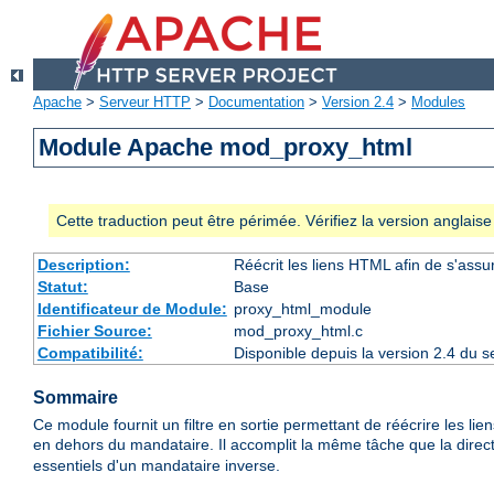
Apache
>
Serveur HTTP
>
Documentation
>
Version 2.4
>
Modules
Module Apache mod_proxy_html
Cette traduction peut être périmée. Vérifiez la version anglai
Description:
Réécrit les liens HTML afin de s'assu
Statut:
Base
Identificateur de Module:
proxy_html_module
Fichier Source:
mod_proxy_html.c
Compatibilité:
Disponible depuis la version 2.4 du
Sommaire
Ce module fournit un filtre en sortie permettant de réécrire les li
en dehors du mandataire. Il accomplit la même tâche que la direc
essentiels d'un mandataire inverse.