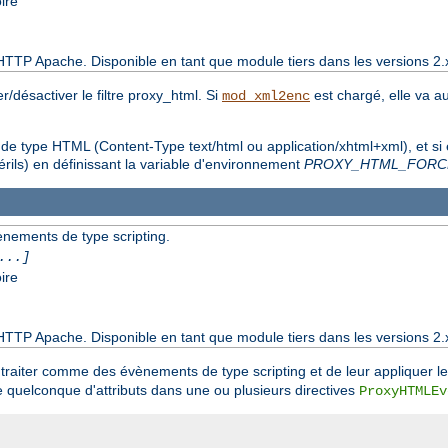
ire
HTTP Apache. Disponible en tant que module tiers dans les versions 2.
/désactiver le filtre proxy_html. Si
est chargé, elle va a
mod_xml2enc
t de type HTML (Content-Type text/html ou application/xhtml+xml), et si
rils) en définissant la variable d'environnement
PROXY_HTML_FORC
vènements de type scripting.
...]
ire
HTTP Apache. Disponible en tant que module tiers dans les versions 2.
 à traiter comme des évènements de type scripting et de leur appliquer l
e quelconque d'attributs dans une ou plusieurs directives
ProxyHTMLEv