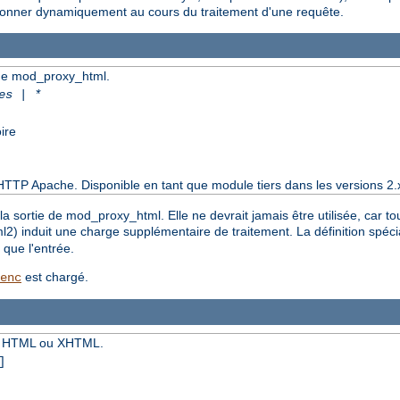
ensionner dynamiquement au cours du traitement d'une requête.
e de mod_proxy_html.
es | *
ire
HTTP Apache. Disponible en tant que module tiers dans les versions 2.
la sortie de mod_proxy_html. Elle ne devrait jamais être utilisée, car t
xml2) induit une charge supplémentaire de traitement. La définition spéc
que l'entrée.
est chargé.
enc
nt HTML ou XHTML.
]