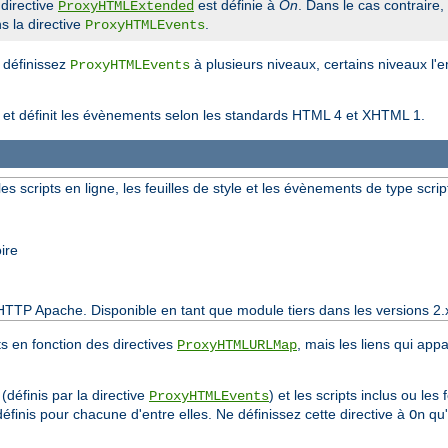
 directive
est définie à
On
. Dans le cas contraire,
ProxyHTMLExtended
s la directive
.
ProxyHTMLEvents
s définissez
à plusieurs niveaux, certains niveaux l'
ProxyHTMLEvents
t et définit les évènements selon les standards HTML 4 et XHTML 1.
les scripts en ligne, les feuilles de style et les évènements de type scrip
ire
HTTP Apache. Disponible en tant que module tiers dans les versions 2.
ts en fonction des directives
, mais les liens qui app
ProxyHTMLURLMap
(définis par la directive
) et les scripts inclus ou les 
ProxyHTMLEvents
éfinis pour chacune d'entre elles. Ne définissez cette directive à
qu'
On