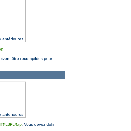
x antérieures.
.
ap
doivent être recompilées pour
.
x antérieures.
. Vous devez définir
HTMLURLMap