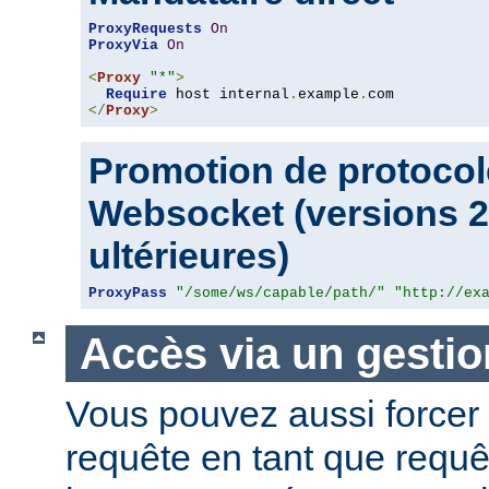
ProxyRequests
On
ProxyVia
On
<
Proxy
"*"
>
Require
 host internal
.
example
.
</
Proxy
>
Promotion de protocol
Websocket (versions 2.
ultérieures)
ProxyPass
"/some/ws/capable/path/"
"http://ex
Accès via un gestio
Vous pouvez aussi forcer 
requête en tant que requ