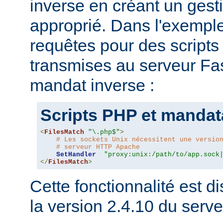
inverse en créant un gesti
approprié. Dans l'exemple
requêtes pour des script
transmises au serveur Fas
mandat inverse :
Scripts PHP et mandat
<
FilesMatch
"\.php$"
>
# Les sockets Unix nécessitent une versio
# serveur HTTP Apache
SetHandler
"proxy:unix:/path/to/app.sock
</
FilesMatch
>
Cette fonctionnalité est di
la version 2.4.10 du ser