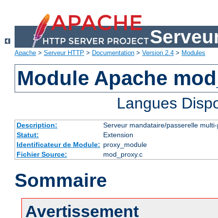
Serveu
Apache
>
Serveur HTTP
>
Documentation
>
Version 2.4
>
Modules
Module Apache mod
Langues Dispo
Description:
Serveur mandataire/passerelle multi-
Statut:
Extension
Identificateur de Module:
proxy_module
Fichier Source:
mod_proxy.c
Sommaire
Avertissement