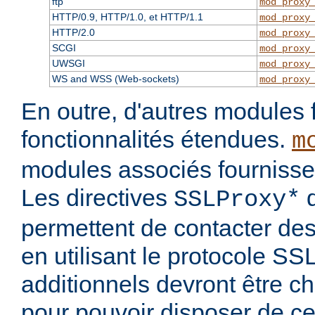
ftp
mod_proxy
HTTP/0.9, HTTP/1.0, et HTTP/1.1
mod_proxy
HTTP/2.0
mod_proxy
SCGI
mod_proxy
UWSGI
mod_proxy
WS and WSS (Web-sockets)
mod_proxy
En outre, d'autres modules 
fonctionnalités étendues.
m
modules associés fournisse
Les directives
d
SSLProxy*
permettent de contacter des
en utilisant le protocole S
additionnels devront être c
pour pouvoir disposer de ce