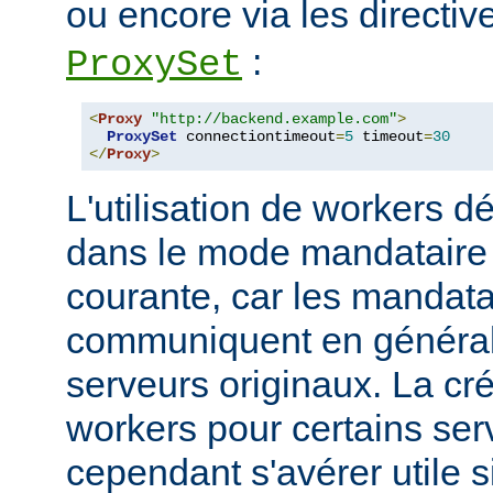
ou encore via les directi
:
ProxySet
<
Proxy
"http://backend.example.com"
>
ProxySet
 connectiontimeout
=
5
 timeout
=
30
</
Proxy
>
L'utilisation de workers dé
dans le mode mandataire d
courante, car les mandata
communiquent en généra
serveurs originaux. La cré
workers pour certains ser
cependant s'avérer utile s