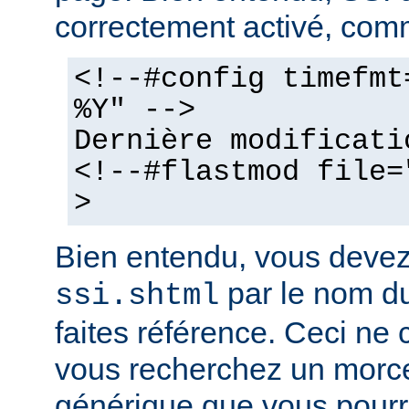
correctement activé, comm
<!--#config timefmt
%Y" -->
Dernière modificati
<!--#flastmod file=
>
Bien entendu, vous deve
par le nom du
ssi.shtml
faites référence. Ceci ne 
vous recherchez un morc
générique que vous pourr