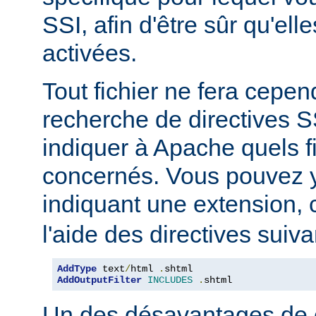
SSI, afin d'être sûr qu'ell
activées.
Tout fichier ne fera cepen
recherche de directives 
indiquer à Apache quels f
concernés. Vous pouvez y
indiquant une extension
l'aide des directives suiva
AddType
 text
/
html 
.
AddOutputFilter
INCLUDES
.
shtml
Un des désavantages de 