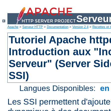
Serveu
Apache
>
Serveur HTTP
>
Documentation
>
Version 2.4
>
Recettes et t
Tutoriel Apache http
Introduction aux "In
Serveur" (Server Sid
SSI)
Langues Disponibles:
e
Les SSI permettent d'ajout