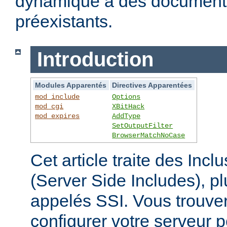
dynamique à des documen
préexistants.
Introduction
Modules Apparentés
Directives Apparentées
mod_include
Options
mod_cgi
XBitHack
mod_expires
AddType
SetOutputFilter
BrowserMatchNoCase
Cet article traite des Inc
(Server Side Includes),
appelés SSI. Vous trouver
configurer votre serveur p