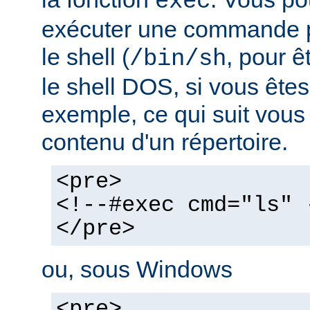
exec
exécuter une commande pa
le shell (
, pour ê
/bin/sh
le shell DOS, si vous ête
exemple, ce qui suit vous 
contenu d'un répertoire.
<pre>
<!--#exec cmd="ls" 
</pre>
ou, sous Windows
<pre>