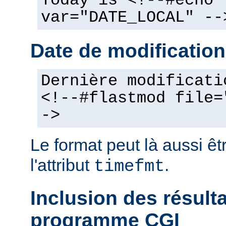
Today is <!--#echo
var="DATE_LOCAL" --
Date de modification
Dernière modificati
<!--#flastmod file=
->
Le format peut là aussi êt
l'attribut
.
timefmt
Inclusion des résult
programme CGI