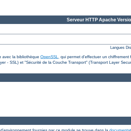
Serveur HTTP Apache Versio
Langues Dis
 avec la bibliothèque
OpenSSL
, qui permet d'effectuer un chiffrement 
er - SSL) et "Sécurité de la Couche Transport" (Transport Layer Securi
s d'environnement fournies par ce module se trouve dans la
documentat