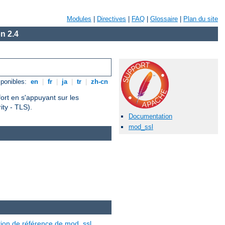
Modules
|
Directives
|
FAQ
|
Glossaire
|
Plan du site
n 2.4
ponibles:
en
|
fr
|
ja
|
tr
|
zh-cn
fort en s'appuyant sur les
ty - TLS).
Documentation
mod_ssl
ion de référence de mod_ssl
.