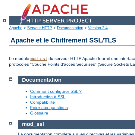
Apache
>
Serveur HTTP
>
Documentation
>
Version 2.4
Apache et le Chiffrement SSL/TLS
Le module
du serveur HTTP Apache fournit une interface
mod_ssl
protocoles "Couche Points d'accès Sécurisés" (Secure Sockets Lay
Documentation
Comment configurer SSL ?
Introduction à SSL
Compatibilité
Foire aux questions
Glossaire
mod_ssl
La documentation complète sur les directives et les variable