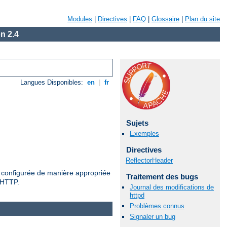
Modules
|
Directives
|
FAQ
|
Glossaire
|
Plan du site
n 2.4
Langues Disponibles:
en
|
fr
Sujets
Exemples
Directives
ReflectorHeader
es configurée de manière appropriée
Traitement des bugs
e HTTP.
Journal des modifications de
httpd
Problèmes connus
Signaler un bug