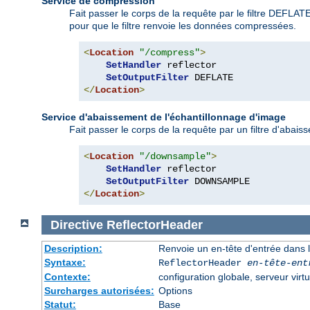
Service de compression
Fait passer le corps de la requête par le filtre DEFLA
pour que le filtre renvoie les données compressées.
<
Location
"/compress"
>
SetHandler
 reflector

SetOutputFilter
</
Location
>
Service d'abaissement de l'échantillonnage d'image
Fait passer le corps de la requête par un filtre d'abaiss
<
Location
"/downsample"
>
SetHandler
 reflector

SetOutputFilter
</
Location
>
Directive
ReflectorHeader
Description:
Renvoie un en-tête d'entrée dans l
Syntaxe:
ReflectorHeader
en-tête-ent
Contexte:
configuration globale, serveur virtu
Surcharges autorisées:
Options
Statut:
Base