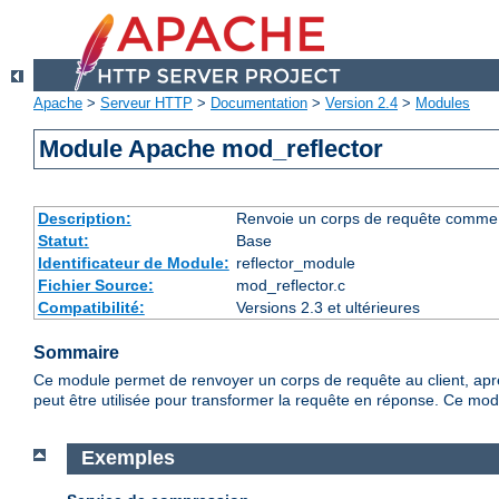
Apache
>
Serveur HTTP
>
Documentation
>
Version 2.4
>
Modules
Module Apache mod_reflector
Description:
Renvoie un corps de requête comme rép
Statut:
Base
Identificateur de Module:
reflector_module
Fichier Source:
mod_reflector.c
Compatibilité:
Versions 2.3 et ultérieures
Sommaire
Ce module permet de renvoyer un corps de requête au client, après l
peut être utilisée pour transformer la requête en réponse. Ce modul
Exemples