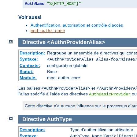
AuthName
"%{HTTP_HOST}"
Voir aussi
Authentification, autorisation et contrôle d'accès
mod_authz_core
Directive
<AuthnProviderAlias>
Description:
Regroupe un ensemble de directives qui constitu
Syntaxe:
<AuthnProviderAlias
alias-fournisseu
Contexte:
configuration globale
Statut:
Base
Module:
mod_authn_core
Les balises
et
<AuthnProviderAlias>
</AuthnProviderA
l'alias spécifié à l'aide des directives
o
AuthBasicProvider
Cette directive n'a aucune influence sur le processus d'auto
Directive
AuthType
Description:
Type d'authentification utilisateur
Syntaxe:
AuthType None|Basic|Digest|