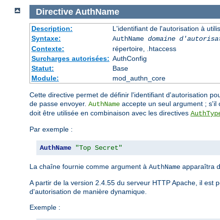
Directive
AuthName
Description:
L'identifiant de l'autorisation à uti
Syntaxe:
AuthName
domaine d'autorisa
Contexte:
répertoire, .htaccess
Surcharges autorisées:
AuthConfig
Statut:
Base
Module:
mod_authn_core
Cette directive permet de définir l'identifiant d'autorisation po
de passe envoyer.
accepte un seul argument ; s'il c
AuthName
doit être utilisée en combinaison avec les directives
AuthTyp
Par exemple :
AuthName
"Top Secret"
La chaîne fournie comme argument à
apparaîtra d
AuthName
A partir de la version 2.4.55 du serveur HTTP Apache, il est pos
d'autorisation de manière dynamique.
Exemple :