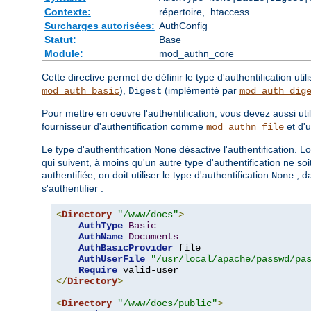
Contexte:
répertoire, .htaccess
Surcharges autorisées:
AuthConfig
Statut:
Base
Module:
mod_authn_core
Cette directive permet de définir le type d'authentification uti
),
(implémenté par
mod_auth_basic
Digest
mod_auth_dig
Pour mettre en oeuvre l'authentification, vous devez aussi util
fournisseur d'authentification comme
et d'
mod_authn_file
Le type d'authentification
désactive l'authentification. L
None
qui suivent, à moins qu'un autre type d'authentification ne so
authentifiée, on doit utiliser le type d'authentification
; d
None
s'authentifier :
<
Directory
"/www/docs"
>
AuthType
Basic
AuthName
Documents
AuthBasicProvider
 file

AuthUserFile
"/usr/local/apache/passwd/pa
Require
</
Directory
>
<
Directory
"/www/docs/public"
>