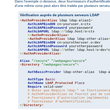
Dans l'exemple ci-dessous, deux fournisseurs d'authentification
d'une même zone peut alors être traitée par plusieurs serveur
Vérification auprès de plusieurs serveurs LDAP
<
AuthnProviderAlias
 ldap ldap-alias1
>
AuthLDAPBindDN
 cn
=
youruser
,
o
=
ctx

AuthLDAPBindPassword
 yourpassword

AuthLDAPURL
 ldap
://
ldap
.
host
/
o
=
ctx

</
AuthnProviderAlias
>
<
AuthnProviderAlias
 ldap ldap-other-alias
AuthLDAPBindDN
 cn
=
yourotheruser
,
o
=
dev

AuthLDAPBindPassword
 yourotherpassword

AuthLDAPURL
 ldap
://
other
.
ldap
.
host
/
o
=
dev
?
</
AuthnProviderAlias
>
Alias
"/secure"
"/webpages/secure"
<
Directory
"/webpages/secure"
>
AuthBasicProvider
 ldap-other-alias  ldap-a
AuthType
Basic
AuthName
LDAP_Protected
Place
Require
 valid-user

# Notez que Require ldap-* ne fonctionner
# AuthnProviderAlias ne fournit pas de co
# fournisseurs d'autorisation implémentés
# fournisseur d'authentification.
</
Directory
>