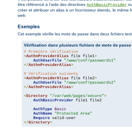
être référencé à l'aide des directives
o
AuthBasicProvider
créer et attribuer un alias à un fournisseur étendu, le même f
web.
Exemples
Cet exemple vérifie les mots de passe dans deux fichiers texte
Vérification dans plusieurs fichiers de mots de passe
# Première vérification
<
AuthnProviderAlias
 file file1
>
AuthUserFile
"/www/conf/passwords1"
</
AuthnProviderAlias
>
# Vérification suivante
<
AuthnProviderAlias
 file file2
>
AuthUserFile
"/www/conf/passwords2"
</
AuthnProviderAlias
>
<
Directory
"/var/web/pages/secure"
>
AuthBasicProvider
 file1 file2

AuthType
Basic
AuthName
"Protected Area"
Require
</
Directory
>