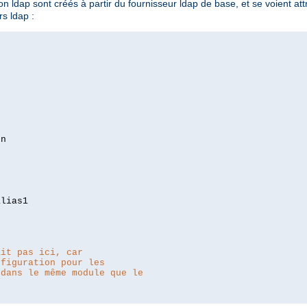
 ldap sont créés à partir du fournisseur ldap de base, et se voient attri
s ldap :
>
lias1

ait pas ici, car
nfiguration pour les
 dans le même module que le