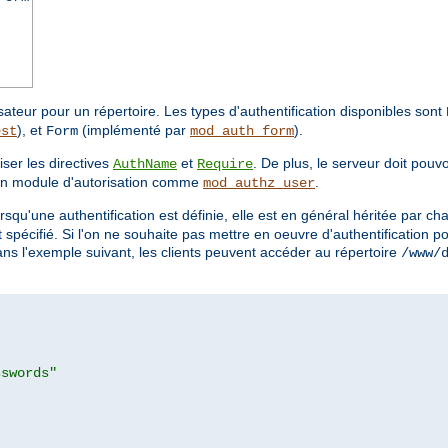
lisateur pour un répertoire. Les types d'authentification disponibles sont
), et
(implémenté par
).
est
Form
mod_auth_form
iser les directives
et
. De plus, le serveur doit pouv
AuthName
Require
un module d'autorisation comme
.
mod_authz_user
orsqu'une authentification est définie, elle est en général héritée par 
it spécifié. Si l'on ne souhaite pas mettre en oeuvre d'authentification 
ans l'exemple suivant, les clients peuvent accéder au répertoire
/www/
sswords"