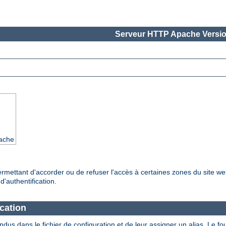
Serveur HTTP Apache Versio
pache
ermettant d'accorder ou de refuser l'accès à certaines zones du site web
'authentification.
ication
tendus dans le fichier de configuration et de leur assigner un alias. Le 