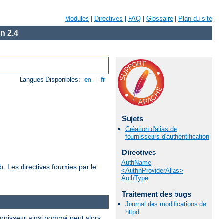
Modules
|
Directives
|
FAQ
|
Glossaire
|
Plan du site
n 2.4
Langues Disponibles:
en
|
fr
Sujets
Création d'alias de
fournisseurs d'authentification
Directives
AuthName
. Les directives fournies par le
<AuthnProviderAlias>
AuthType
Traitement des bugs
Journal des modifications de
httpd
fournisseur ainsi nommé peut alors