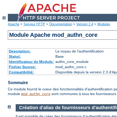
Apache
>
Serveur HTTP
>
Documentation
>
Version 2.4
>
Modules
Module Apache mod_authn_core
Description:
Le noyau de l'authentification
Statut:
Base
Identificateur de Module:
authn_core_module
Fichier Source:
mod_authn_core.c
Compatibilité:
Disponible depuis la version 2.3 d'A
Sommaire
Ce module fournit le coeur des fonctionnalités d'authentification p
module
sont communes à tous les fournisseurs d
mod_authn_core
Création d'alias de fournisseurs d'authentif
Il est possible de créer des fournisseurs d'authentification é