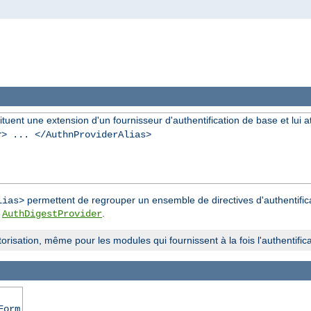
ent une extension d'un fournisseur d'authentification de base et lui attr
r
> ... </AuthnProviderAlias>
permettent de regrouper un ensemble de directives d'authentifica
lias>
u
.
AuthDigestProvider
risation, même pour les modules qui fournissent à la fois l'authentificat
Form