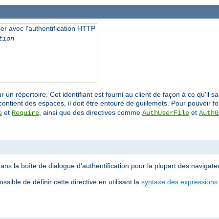
liser avec l'authentification HTTP
tion
ur un répertoire. Cet identifiant est fourni au client de façon à ce qu'il 
ontient des espaces, il doit être entouré de guillemets. Pour pouvoir fo
et
, ainsi que des directives comme
et
e
Require
AuthUserFile
AuthG
ans la boîte de dialogue d'authentification pour la plupart des navigate
sible de définir cette directive en utilisant la
syntaxe des expressions