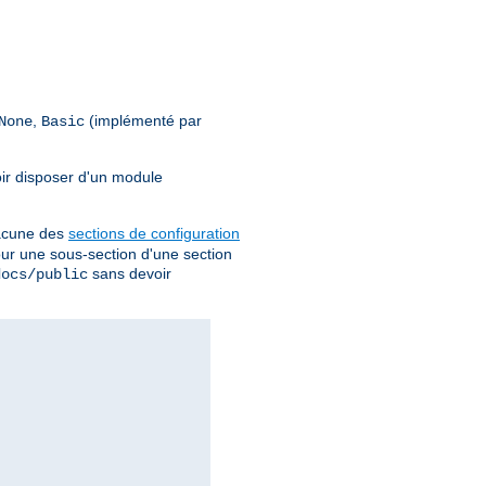
,
(implémenté par
None
Basic
oir disposer d'un module
chacune des
sections de configuration
pour une sous-section d'une section
sans devoir
docs/public