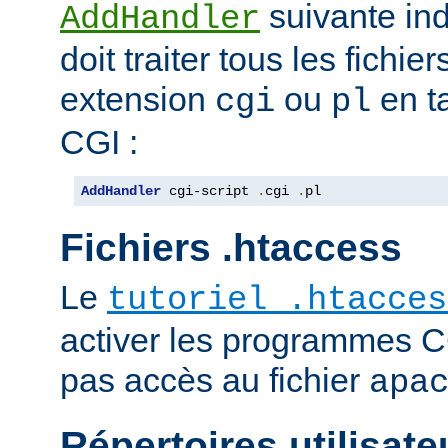
suivante ind
AddHandler
doit traiter tous les fichi
extension
ou
en t
cgi
pl
CGI :
AddHandler
 cgi-script 
.
cgi 
.
pl
Fichiers .htaccess
Le
tutoriel .htacces
activer les programmes C
pas accès au fichier
apa
Répertoires utilisate