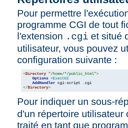
Pour permettre l'exécutio
programme CGI de tout fi
l'extension
et situé 
.cgi
utilisateur, vous pouvez uti
configuration suivante :
<
Directory
"/home/*/public_html"
>
Options
+ExecCGI
AddHandler
 cgi-script 
.
</
Directory
>
Pour indiquer un sous-rép
d'un répertoire utilisateur 
traité en tant que progr