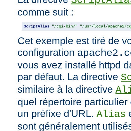
ScriptAlia
comme suit :
ScriptAlias
"/cgi-bin/"
"/usr/local/apache2/c
Cet exemple est tiré de vo
configuration
apache2.c
vous avez installé httpd d
par défaut. La directive
S
similaire à la directive
Al
quel répertoire particulie
un préfixe d'URL.
Alias
sont généralement utilisé